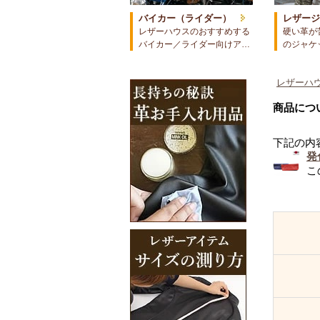
バイカー（ライダー）
レザー
レザーハウスのおすすめする
硬い革が
バイカー／ライダー向けア…
のジャケ
レザーハウ
商品につ
下記の内
発
こ