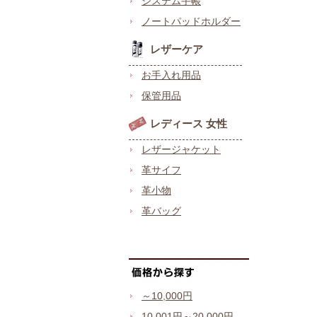
システム手帳
ノートパッドホルダー
レザーケア
お手入れ用品
保管用品
レディース 女性
レザージャケット
革サイフ
革小物
革バッグ
～10,000円
10,001円～20,000円