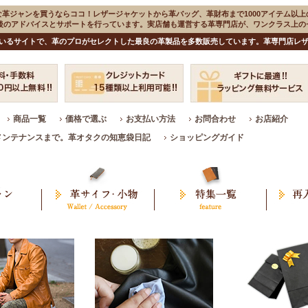
な革ジャンを買うならココ！レザージャケットから革バッグ、革財布まで1000アイテム以上
入後のアドバイスとサポートを行っています。実店舗も運営する革専門店が、ワンクラス上
いるサイトで、革のプロがセレクトした最良の革製品を多数販売しています。革専門店レザ
商品一覧
価格で選ぶ
お支払い方法
お問合わせ
お店紹介
メンテナンスまで。革オタクの知恵袋日記
ショッピングガイド