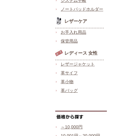
システム手帳
ノートパッドホルダー
レザーケア
お手入れ用品
保管用品
レディース 女性
レザージャケット
革サイフ
革小物
革バッグ
～10,000円
10,001円～20,000円