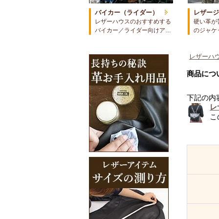
バイカー（ライダー）
レザー
レザーハウスのおすすめする
硬い革が
バイカー／ライダー向けア…
のジャケ
レザーハウ
商品につ
下記の内
レ
こ