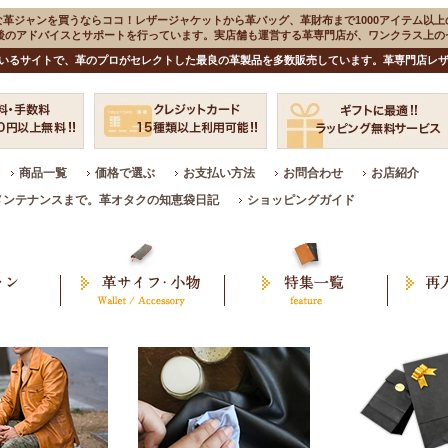
な革ジャンを買うならココ！レザージャケットから革バッグ、革財布まで1000アイテム以上
入後のアドバイスとサポートを行っています。実店舗も運営する革専門店が、ワンクラス上
いるサイトで、革のプロがセレクトした最良の革製品を多数販売しています。革専門店レザ
商品一覧
価格で選ぶ
お支払い方法
お問合わせ
お店紹介
メンテナンスまで。革オタクの知恵袋日記
ショッピングガイド