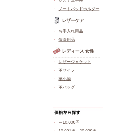
システム手帳
ノートパッドホルダー
レザーケア
お手入れ用品
保管用品
レディース 女性
レザージャケット
革サイフ
革小物
革バッグ
～10,000円
10,001円～20,000円