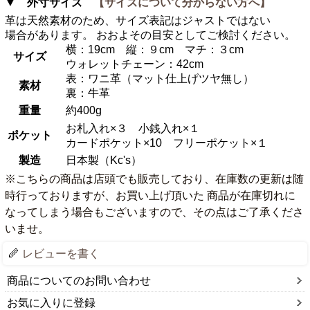
▼ 外寸サイズ
【サイズについて分からない方へ】
革は天然素材のため、サイズ表記はジャストではない
場合があります。 おおよその目安としてご検討ください。
横：19cm 縦：９cm マチ：３cm
サイズ
ウォレットチェーン：42cm
表：ワニ革（マット仕上げツヤ無し）
素材
裏：牛革
重量
約400g
お札入れ×３ 小銭入れ×１
ポケット
カードポケット×10 フリーポケット×１
製造
日本製（Kc's）
※こちらの商品は店頭でも販売しており、在庫数の更新は随
時行っておりますが、お買い上げ頂いた 商品が在庫切れに
なってしまう場合もございますので、その点はご了承くださ
いませ。
レビューを書く
商品についてのお問い合わせ
お気に入りに登録