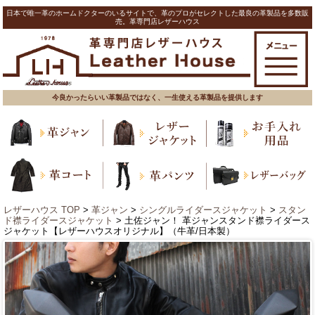
日本で唯一革のホームドクターのいるサイトで、革のプロがセレクトした最良の革製品を多数販
売。革専門店レザーハウス
今良かったらいい革製品ではなく、一生使える革製品を提供します
レザーハウス TOP
>
革ジャン
>
シングルライダースジャケット
>
スタン
ド襟ライダースジャケット
> 土佐ジャン！ 革ジャンスタンド襟ライダース
ジャケット【レザーハウスオリジナル】（牛革/日本製）