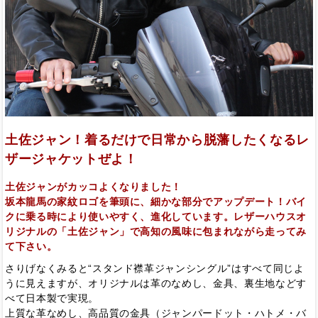
土佐ジャン！着るだけで日常から脱藩したくなるレ
ザージャケットぜよ！
土佐ジャンがカッコよくなりました！
坂本龍馬の家紋ロゴを筆頭に、細かな部分でアップデート！バイ
クに乗る時により使いやすく、進化しています。レザーハウスオ
リジナルの「土佐ジャン」で高知の風味に包まれながら走ってみ
て下さい。
さりげなくみると“スタンド襟革ジャンシングル”はすべて同じよ
うに見えますが、オリジナルは革のなめし、金具、裏生地などす
べて日本製で実現。
上質な革なめし、高品質の金具（ジャンパードット・ハトメ・バ