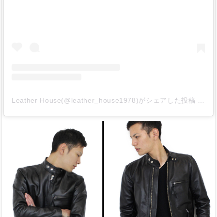
Leather House(@leather_house1978)がシェアした投稿
-
20