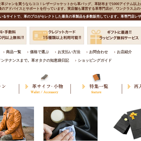
な革ジャンを買うならココ！レザージャケットから革バッグ、革財布まで1000アイテム以上
入後のアドバイスとサポートを行っています。実店舗も運営する革専門店が、ワンクラス上
いるサイトで、革のプロがセレクトした最良の革製品を多数販売しています。革専門店レザ
商品一覧
価格で選ぶ
お支払い方法
お問合わせ
お店紹介
メンテナンスまで。革オタクの知恵袋日記
ショッピングガイド