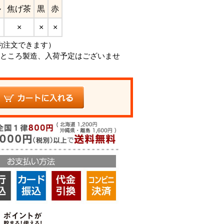
ル
焦げ茶
黒
赤
×
×
×
約注文できます）
ところ製造、入荷予定はございませ