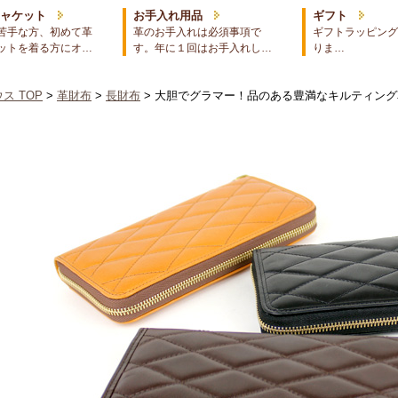
ジャケット
お手入れ用品
ギフト
苦手な方、初めて革
革のお手入れは必須事項で
ギフトラッピング
ットを着る方にオ…
す。年に１回はお手入れし…
りま…
ス TOP
>
革財布
>
長財布
> 大胆でグラマー！品のある豊満なキルティン