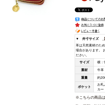
▼ 外寸サイズ
革は天然素材のた
場合があります。 
ださい。
サイズ
横：9.
素材
牛革
重量
約20
お札入
ポケット
カード
※こちらの商品