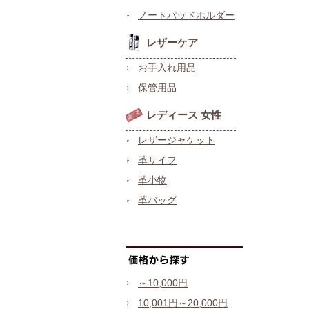
ノートパッドホルダー
レザーケア
お手入れ用品
保管用品
レディース 女性
レザージャケット
革サイフ
革小物
革バッグ
～10,000円
10,001円～20,000円