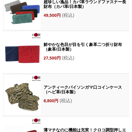
超珍しい逸品！カバ革ラウンドファスナー長
財布（カバ革/日本製）
(税込)
49,500円
鮮やかな色目が目を引く象革二つ折り財布
（象革/日本製）
(税込)
27,500円
アンティークパイソンガマ口コインケース
（ヘビ革/日本製）
(税込)
8,800円
薄マチなのに機能は充実！クロコ調型押しエ