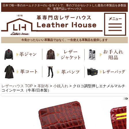
日本で唯一革のホームドクターのいるサイトで、革のプロがセレクトした最良の革製品を多数販
売。革専門店レザーハウス
今良かったらいい革製品ではなく、一生使える革製品を提供します
レザーハウス TOP
>
革財布
>
小銭入れ
> クロコ調型押しエナメルマルチ
コインケース（牛革/日本製）