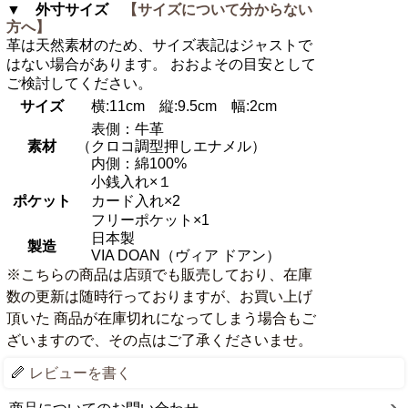
▼ 外寸サイズ
【サイズについて分からない
方へ】
革は天然素材のため、サイズ表記はジャストで
はない場合があります。 おおよその目安として
ご検討してください。
サイズ
横:11cm 縦:9.5cm 幅:2cm
表側：牛革
素材
（クロコ調型押しエナメル）
内側：綿100%
小銭入れ×１
ポケット
カード入れ×2
フリーポケット×1
日本製
製造
VIA DOAN（ヴィア ドアン）
※こちらの商品は店頭でも販売しており、在庫
数の更新は随時行っておりますが、お買い上げ
頂いた 商品が在庫切れになってしまう場合もご
ざいますので、その点はご了承くださいませ。
レビューを書く