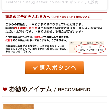
Leather House(@leather_house1978)がシェアした投稿
-
20