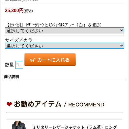
25,300円
(税込)
【ｾｯﾄ割】ﾚｻﾞｰｸﾘｰﾝとﾐﾝｸｵｲﾙｽﾌﾟﾚｰ（白）を追加
サイズ／カラー
数量
商品説明
ミリタリーレザージャケット（ラム革）ロング