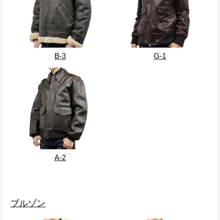
B-3
G-1
A-2
ブルゾン