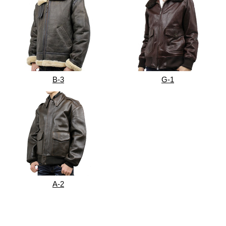
B-3
G-1
A-2