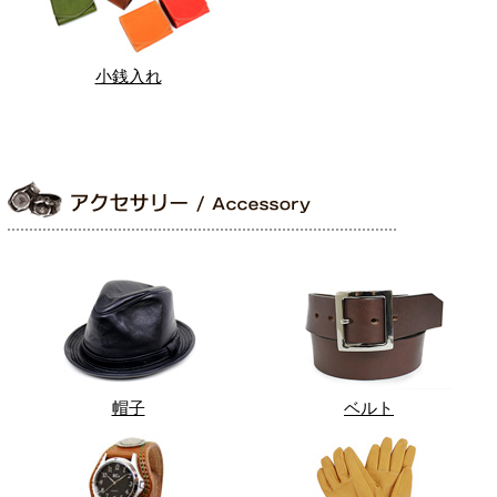
小銭入れ
帽子
ベルト