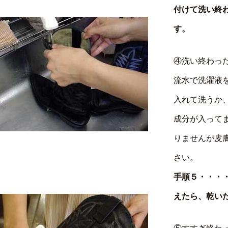
付けて洗い終
す。
④洗い終わっ
流水で洗濯液
入れて洗うか
成分が入って
りませんが皮
さい。
手順５・・・
えたら、乾い