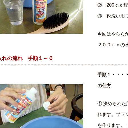
② 200ｃｃ
③ 靴洗い用 
今回はやらら
２００ｃｃの水
入れの流れ 手順１～６
手順１・・・
の仕方
① 決められ
れます。ブラ
を作ります。