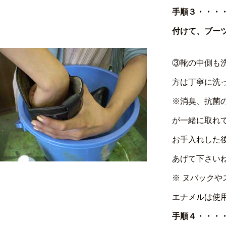
手順３・・・
付けて、ブー
③靴の中側も
方は丁寧に洗
※消臭、抗菌
が一緒に取れ
お手入れした
あげて下さいね
※ ヌバック
エナメルは使
手順４・・・