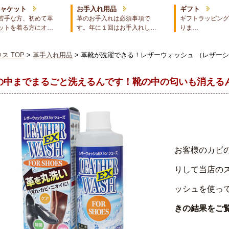
ジャケット
お手入れ用品
ギフト
苦手な方、初めて革
革のお手入れは必須事項で
ギフトラッピング
ットを着る方にオ…
す。年に１回はお手入れし…
りま…
ス TOP
>
革手入れ用品
> 革靴が洗濯できる！レザーウォッシュ （レザー
”の中までまるごと洗えるんです！靴の中の匂いも消える
お客様のカビ
りして当店の
ッシュを使って
きの結果をご