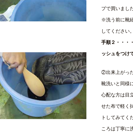
プで買いまし
※洗う前に靴
してください
手順２・・・
ッシュをつけ
②出来上がっ
靴洗いと同様
心配な方は目
せた布で軽く
トしてみてく
ころは丁寧に