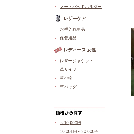
ノートパッドホルダー
レザーケア
お手入れ用品
保管用品
レディース 女性
レザージャケット
革サイフ
革小物
革バッグ
～10,000円
10,001円～20,000円