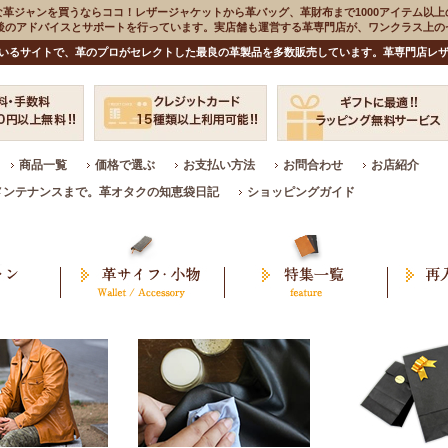
な革ジャンを買うならココ！レザージャケットから革バッグ、革財布まで1000アイテム以上
入後のアドバイスとサポートを行っています。実店舗も運営する革専門店が、ワンクラス上
いるサイトで、革のプロがセレクトした最良の革製品を多数販売しています。革専門店レザ
商品一覧
価格で選ぶ
お支払い方法
お問合わせ
お店紹介
メンテナンスまで。革オタクの知恵袋日記
ショッピングガイド