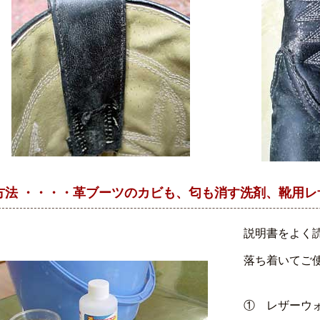
方法 ・・・・革ブーツのカビも、匂も消す洗剤、靴用レ
説明書をよく
落ち着いてご
① レザーウ