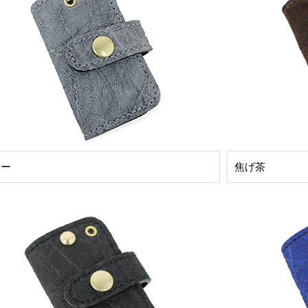
レー
焦げ茶