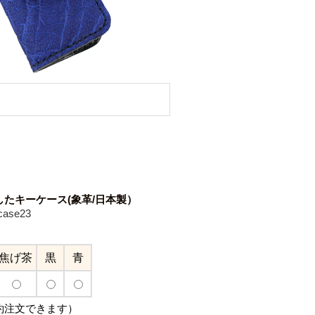
たキーケース(象革/日本製）
ase23
焦げ茶
黒
青
約注文できます）