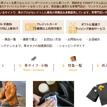
な革ジャンを買うならココ！レザージャケットから革バッグ、革財布まで1000アイテム以上
入後のアドバイスとサポートを行っています。実店舗も運営する革専門店が、ワンクラス上
いるサイトで、革のプロがセレクトした最良の革製品を多数販売しています。革専門店レザ
商品一覧
価格で選ぶ
お支払い方法
お問合わせ
お店紹介
メンテナンスまで。革オタクの知恵袋日記
ショッピングガイド