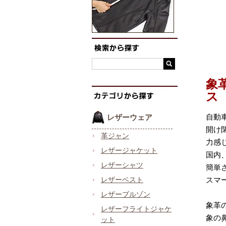
象
ス
自動
レザーウェア
開け
革ジャン
力感
レザージャケット
国内
レザーシャツ
簡単
レザーベスト
スマ
レザーブルゾン
象革
レザーフライトジャケ
象の
ット