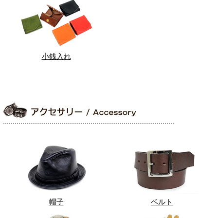
小銭入れ
帽子
ベルト