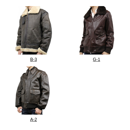
B-3
G-1
A-2