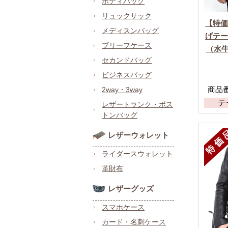
ボディバッグ
リュックサック
【特
メディスンバッグ
げテ
ブリーフケース
（水牛
セカンドバッグ
ビジネスバッグ
商品番号
2way・3way
テ
レザートランク・ボス
トンバッグ
レザーウォレット
ライダースウォレット
革財布
レザーグッズ
スマホケース
カード・名刺ケース