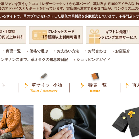
な革ジャンを買うならココ！レザージャケットから革バッグ、革財布まで1000アイテム以上
入後のアドバイスとサポートを行っています。実店舗も運営する革専門店が、ワンクラス上
いるサイトで、革のプロがセレクトした最良の革製品を多数販売しています。革専門店レザ
商品一覧
価格で選ぶ
お支払い方法
お問合わせ
お店紹介
メンテナンスまで。革オタクの知恵袋日記
ショッピングガイド