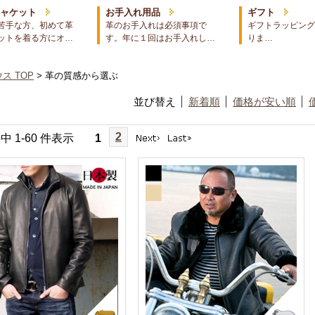
ジャケット
お手入れ用品
ギフト
苦手な方、初めて革
革のお手入れは必須事項で
ギフトラッピング
ットを着る方にオ…
す。年に１回はお手入れし…
りま…
ス TOP
> 革の質感から選ぶ
並び替え
新着順
価格が安い順
2
件中 1-60 件表示
1