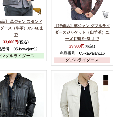
品】 革ジャン スタンド
【特価品】革ジャン ダブルライ
ダース（牛革）XS~6Lま
ダースジャケット（山羊革）ユ
で
ーズド調 S~5Lまで
33,000円
(税込)
29,900円
(税込)
番号 05-kawajan92
商品番号 05-kawajan116
シングルライダース
ダブルライダース