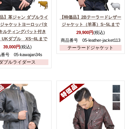
品】革ジャン ダブルライ
【特価品】2Bテーラードレザー
スジャケットヨーロッパタ
ジャケット（羊革）S~5Lまで
 キルティングパット付き
29,900円
(税込)
）UKダブル XS~6Lまで
商品番号 05-leather-jacket113
39,000円
(税込)
テーラードジャケット
番号 05-kawajan34s
ダブルライダース