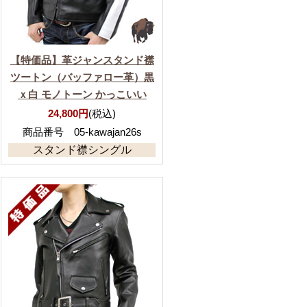
【特価品】革ジャンスタンド襟
ツートン（バッファロー革）黒
ｘ白 モノトーン かっこいい
24,800円
(税込)
商品番号 05-kawajan26s
スタンド襟シングル