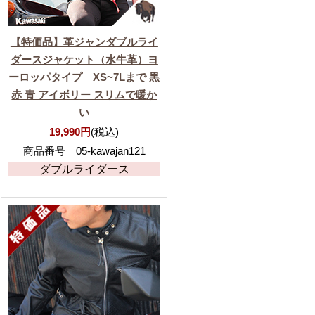
【特価品】革ジャンダブルライ
ダースジャケット（水牛革）ヨ
ーロッパタイプ XS~7Lまで 黒
赤 青 アイボリー スリムで暖か
い
19,990円
(税込)
商品番号 05-kawajan121
ダブルライダース