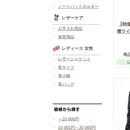
ノートパッドホルダー
レザーケア
【特価
お手入れ用品
襟ライ
保管用品
レディース 女性
商品
レザージャケット
革サイフ
革小物
革バッグ
～10,000円
10,001円～20,000円