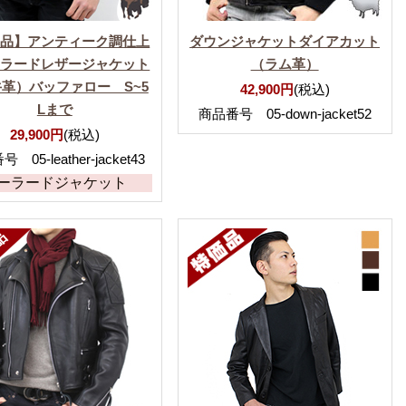
価品】アンティーク調仕上
ダウンジャケットダイアカット
ーラードレザージャケット
（ラム革）
革）バッファロー S~5
42,900円
(税込)
Lまで
商品番号 05-down-jacket52
29,900円
(税込)
 05-leather-jacket43
ーラードジャケット