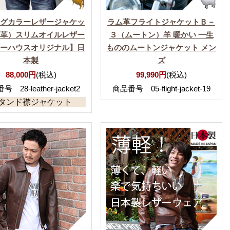
ングカラーレザージャケッ
ラム革フライトジャケットＢ－
牛革）スリムオイルレザー
３（ムートン）羊 暖かい 一生
ザーハウスオリジナル】日
もののムートンジャケット メン
本製
ズ
88,000円
(税込)
99,990円
(税込)
 28-leather-jacket2
商品番号 05-flight-jacket-19
タンド襟ジャケット