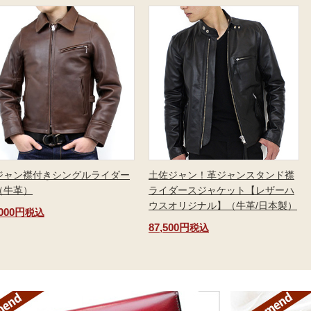
ジャン襟付きシングルライダー
土佐ジャン！革ジャンスタンド襟
（牛革）
ライダースジャケット【レザーハ
ウスオリジナル】（牛革/日本製）
,000円
税込
87,500円
税込