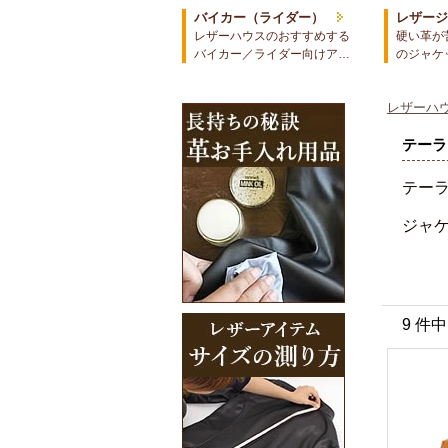
バイカー（ライダー）
レザー
レザーハウスのおすすめする
硬い革が
バイカー／ライダー向けア…
のジャケ
レザーハウ
テーラ
テー
ジャ
9 件