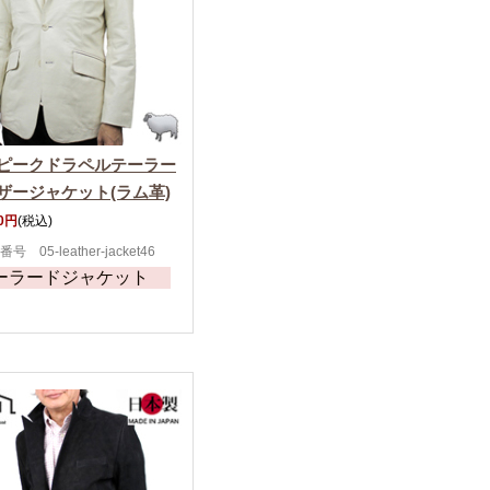
ピークドラペルテーラー
ザージャケット(ラム革)
00円
(税込)
号 05-leather-jacket46
ーラードジャケット