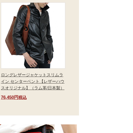
ロングレザージャケットスリムラ
イン センターベント【レザーハウ
スオリジナル】（ラム革/日本製）
76,450円
税込