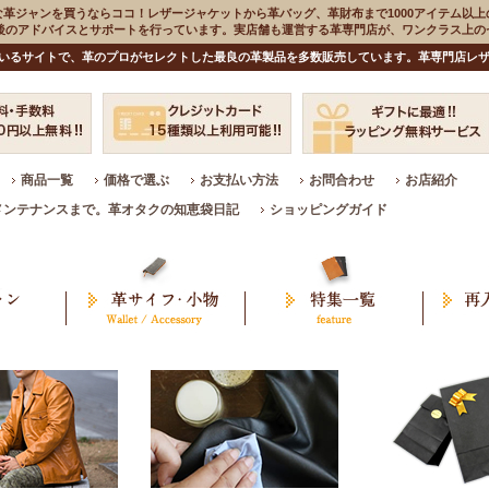
な革ジャンを買うならココ！レザージャケットから革バッグ、革財布まで1000アイテム以上
入後のアドバイスとサポートを行っています。実店舗も運営する革専門店が、ワンクラス上
いるサイトで、革のプロがセレクトした最良の革製品を多数販売しています。革専門店レザ
商品一覧
価格で選ぶ
お支払い方法
お問合わせ
お店紹介
メンテナンスまで。革オタクの知恵袋日記
ショッピングガイド