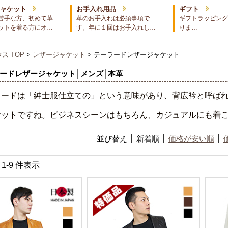
ジャケット
お手入れ用品
ギフト
苦手な方、初めて革
革のお手入れは必須事項で
ギフトラッピング
ットを着る方にオ…
す。年に１回はお手入れし…
りま…
ス TOP
>
レザージャケット
> テーラードレザージャケット
ードレザージャケット│メンズ│本革
ラードは「紳士服仕立ての」という意味があり、背広衿と呼ば
ケットですね。ビジネスシーンはもちろん、カジュアルにも着
並び替え
新着順
価格が安い順
中 1-9 件表示