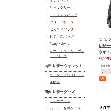
ボディバッグ
リュックサック
メディスンバッグ
ブリーフケース
セカンドバッグ
ビジネスバッグ
２つボ
2way・3way
レザー
レザートランク・ボス
ウオイ
トンバッグ
71,500円
レザーウォレット
商品番号 
テー
ライダースウォレット
革財布
レザーグッズ
スマホケース
9 件
カード・名刺ケース