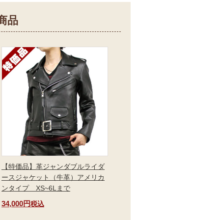
商品
【特価品】革ジャンダブルライダ
ースジャケット（牛革）アメリカ
ンタイプ XS~6Lまで
34,000円
税込