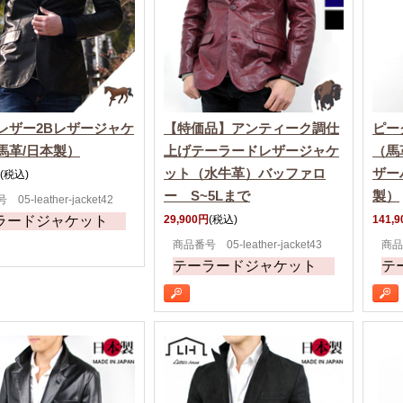
レザー2Bレザージャケ
【特価品】アンティーク調仕
ピー
馬革/日本製）
上げテーラードレザージャケ
（馬
ット（水牛革）バッファロ
ザー
(税込)
ー S~5Lまで
製）
05-leather-jacket42
ラードジャケット
29,900円
(税込)
141,
商品番号 05-leather-jacket43
商品番
テーラードジャケット
テ