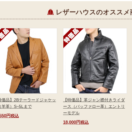
レザーハウスのオススメ
特価品】2Bテーラードジャケッ
【特価品】革ジャン襟付きライダ
（羊革）S~5Lまで
ース（バッファロー革）エントリ
ーモデル
,550円
税込
18,000円
税込