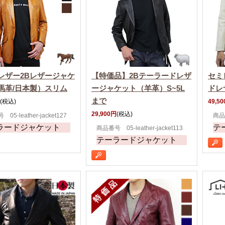
レザー2Bレザージャケ
【特価品】2Bテーラードレザ
セミ
馬革/日本製）スリム
ージャケット（羊革）S~5L
ドレ
まで
(税込)
49,5
29,900円
(税込)
05-leather-jacket127
商品番
ラードジャケット
テ
商品番号 05-leather-jacket113
テーラードジャケット