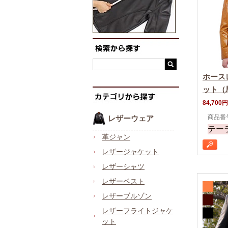
ホース
ット（
84,700円
商品番号 
レザーウェア
テー
革ジャン
レザージャケット
レザーシャツ
レザーベスト
レザーブルゾン
レザーフライトジャケ
ット