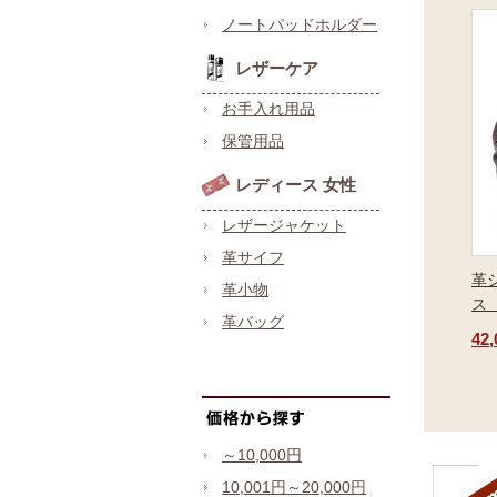
ノートパッドホルダー
レザーケア
お手入れ用品
保管用品
レディース 女性
レザージャケット
革サイフ
革
革小物
ス
革バッグ
42
～10,000円
10,001円～20,000円