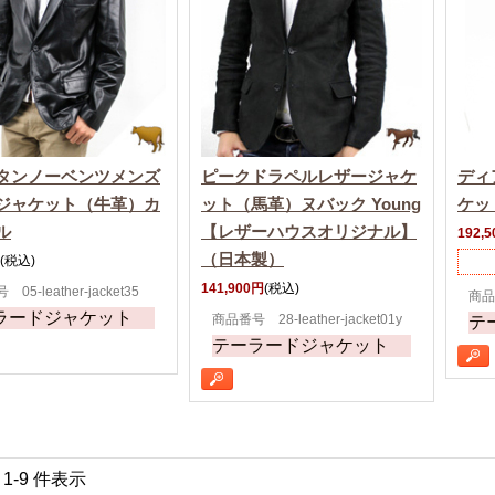
タンノーベンツメンズ
ピークドラペルレザージャケ
ディ
ジャケット（牛革）カ
ット（馬革）ヌバック Young
ケッ
ル
【レザーハウスオリジナル】
192,
（日本製）
(税込)
141,900円
(税込)
05-leather-jacket35
商品番
ラードジャケット
商品番号 28-leather-jacket01y
テ
テーラードジャケット
中 1-9 件表示