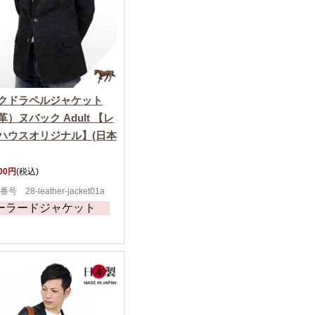
クドラペルジャケット
革）ヌバック Adult 【レ
ハウスオリジナル】(日本
900円
(税込)
号 28-leather-jacket01a
ーラードジャケット