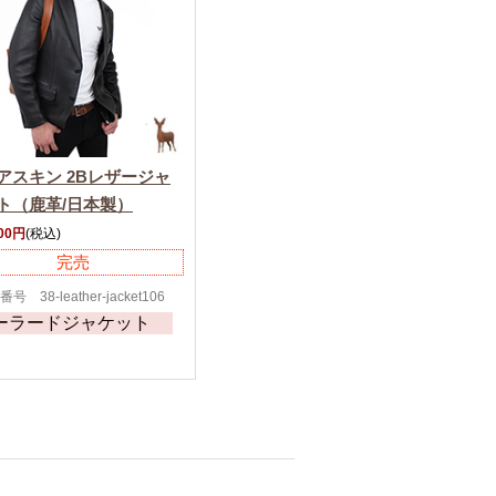
アスキン 2Bレザージャ
ト（鹿革/日本製）
500円
(税込)
完売
号 38-leather-jacket106
ーラードジャケット