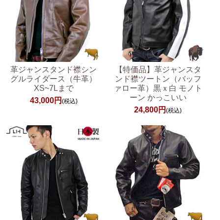
革ジャンスタンド襟シン
【特価品】革ジャンスタ
グルライダース（牛革）
ンド襟ツートン（バッフ
XS~7Lまで
ァロー革）黒ｘ白 モノト
ーン かっこいい
43,000円
(税込)
24,800円
(税込)