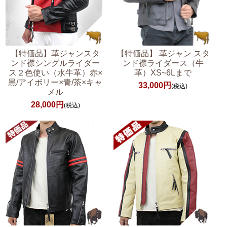
【特価品】革ジャンスタ
【特価品】 革ジャン スタ
ンド襟シングルライダー
ンド襟ライダース（牛
ス２色使い（水牛革）赤×
革）XS~6Lまで
黒/アイボリー×青/茶×キャ
33,000円
(税込)
メル
28,000円
(税込)