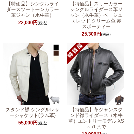
【特価品】シングルライ
【特価品】スリーカラー
ダースツートーンカラー
シングルライダース革ジ
革ジャン（水牛革）
ャン（水牛革）ベージュ
ｘレッド クリーム色 赤
22,000円
(税込)
スポーティー
25,300円
(税込)
スタンド襟 シングルレザ
【特価品】革ジャンスタ
ージャケット(ラム革)
ンド襟ライダース（水牛
革）エントリーモデル XS
55,000円
(税込)
～7Lまで