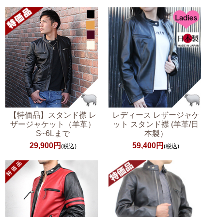
【特価品】スタンド襟 レ
レディース レザージャケ
ザージャケット（羊革）
ット スタンド襟 (羊革/日
S~6Lまで
本製）
29,900円
59,400円
(税込)
(税込)