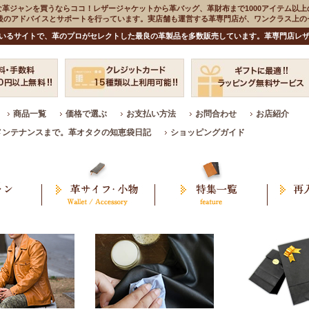
な革ジャンを買うならココ！レザージャケットから革バッグ、革財布まで1000アイテム以上
入後のアドバイスとサポートを行っています。実店舗も運営する革専門店が、ワンクラス上
いるサイトで、革のプロがセレクトした最良の革製品を多数販売しています。革専門店レザ
商品一覧
価格で選ぶ
お支払い方法
お問合わせ
お店紹介
メンテナンスまで。革オタクの知恵袋日記
ショッピングガイド