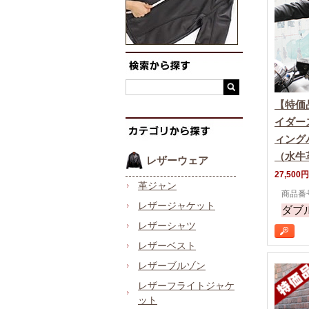
【特価
イダー
ィング
（水牛
レザーウェア
27,500円
革ジャン
商品番号
レザージャケット
ダブ
レザーシャツ
レザーベスト
レザーブルゾン
レザーフライトジャケ
ット