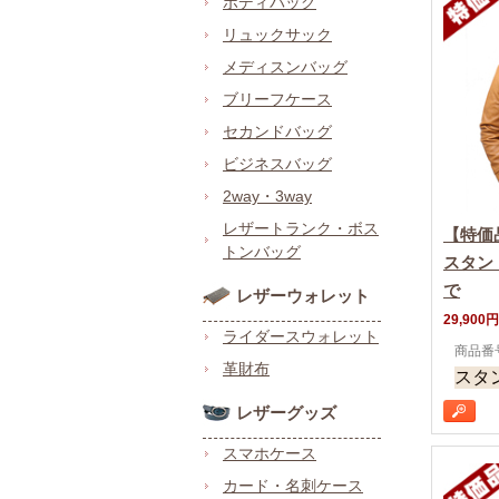
ボディバッグ
リュックサック
メディスンバッグ
ブリーフケース
セカンドバッグ
ビジネスバッグ
2way・3way
レザートランク・ボス
【特価
トンバッグ
スタン
で
レザーウォレット
29,900円
ライダースウォレット
商品番号 
革財布
スタ
レザーグッズ
スマホケース
カード・名刺ケース