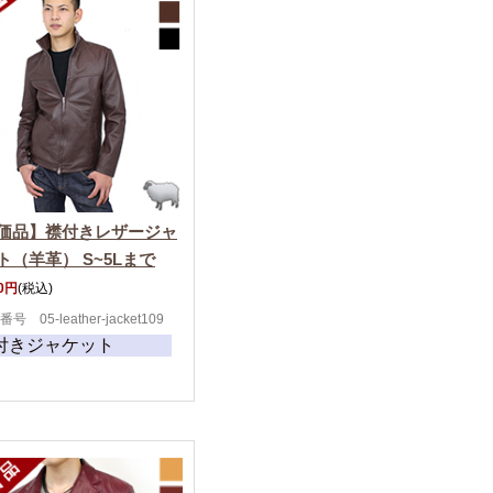
価品】襟付きレザージャ
ト（羊革） S~5Lまで
00円
(税込)
号 05-leather-jacket109
付きジャケット