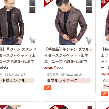
品】革ジャン スタンド
【特価品】革ジャン ダブルラ
【特
ダースジャケット（山
イダースジャケット（山羊
上げ
ユーズド調 S~5Lまで
革）ユーズド調 S~5Lまで
ット
ー 
(税込)
29,900円
(税込)
29,9
05-kawajan117
商品番号 05-kawajan116
ンド襟シングル
ダブルライダース
商品番
テ