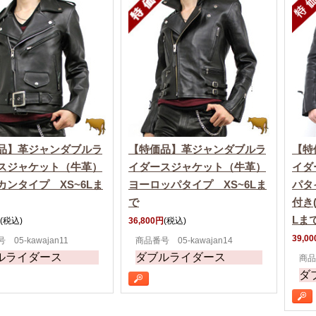
品】革ジャンダブルラ
【特価品】革ジャンダブルラ
【特
スジャケット（牛革）
イダースジャケット（牛革）
イダ
カンタイプ XS~6Lま
ヨーロッパタイプ XS~6Lま
パタ
で
付き
Lま
(税込)
36,800円
(税込)
39,0
 05-kawajan11
商品番号 05-kawajan14
ルライダース
ダブルライダース
商品番
ダ