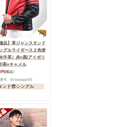
価品】革ジャンスタンド
ングルライダース２色使
水牛革）赤×黒/アイボリ
青/茶×キャメル
00円
(税込)
番号 05-kawajan95
タンド襟シングル