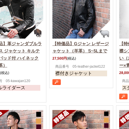
品】革ジャンダブルラ
【特価品】Gジャン レザージ
【特
ス ジャケット キルテ
ャケット（羊革） S~5Lまで
襟シ
パッド付 ハイネック
い（
27,500円
(税込)
革）
ー×
商品番号 05-leather-jacket122
(税込)
襟付きジャケット
28,0
 05-kawajan120
商品
ルライダース
ス