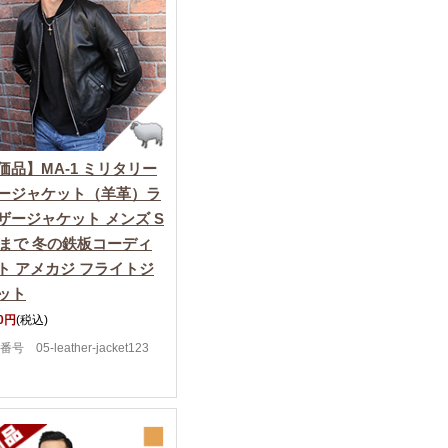
価品】MA-1 ミリタリー
ージャケット（羊革）ラ
ザージャケット メンズ S
Lまで 冬の鉄板コーディ
ト アメカジ フライトジ
ット
00円
(税込)
号 05-leather-jacket123