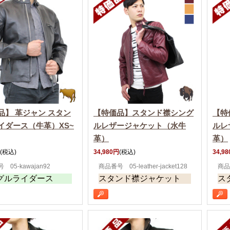
品】 革ジャン スタン
【特価品】スタンド襟シング
【特
イダース（牛革）XS~
ルレザージャケット（水牛
ルレ
革）
革）
(税込)
34,980円
(税込)
34,9
 05-kawajan92
商品番号 05-leather-jacket128
商品番
グルライダース
スタンド襟ジャケット
ス