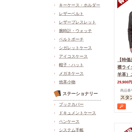
キーケース・ホルダー
レザーベルト
レザーブレスレット
腕時計・ウォッチ
ベルトポーチ
シガレットケース
アイコスケース
【特価
帽子・ハット
襟ライ
メガネケース
羊革）
他革小物
29,900円
商品番号 
ステーショナリー
スタ
ブックカバー
ドキュメントケース
ペンケース
システム手帳