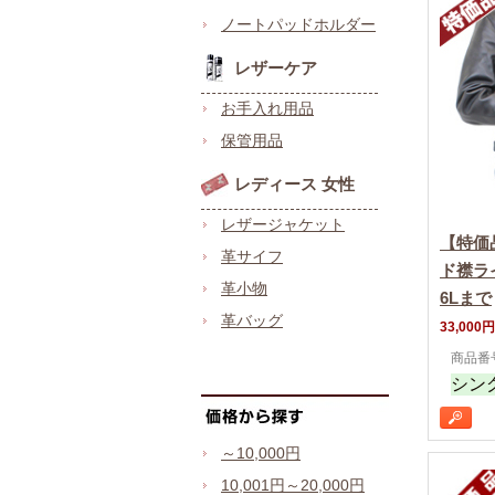
ノートパッドホルダー
レザーケア
お手入れ用品
保管用品
レディース 女性
レザージャケット
【特価
革サイフ
ド襟ラ
革小物
6Lまで
革バッグ
33,000円
商品番号
シン
～10,000円
10,001円～20,000円