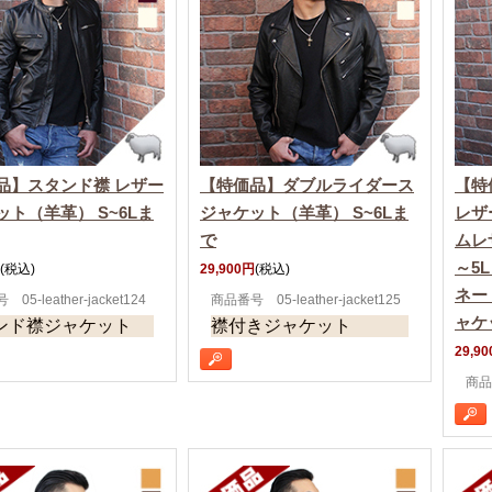
品】スタンド襟 レザー
【特価品】ダブルライダース
【特
ット（羊革） S~6Lま
ジャケット（羊革） S~6Lま
レザ
で
ムレ
～5
(税込)
29,900円
(税込)
ネー
05-leather-jacket124
商品番号 05-leather-jacket125
ャケ
ンド襟ジャケット
襟付きジャケット
29,9
商品番