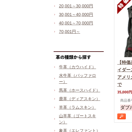
20,001～30,000円
30,001～40,000円
40,001～70,000円
70,001円～
【特価
牛革（カウハイド）
イダー
水牛革（バッファロ
アメリ
ー）
で
馬革（ホースハイド）
35,000円
鹿革（ディアスキン）
商品番号
ダブ
羊革（ラムスキン）
山羊革（ゴートスキ
ン）
象革（エレファント）