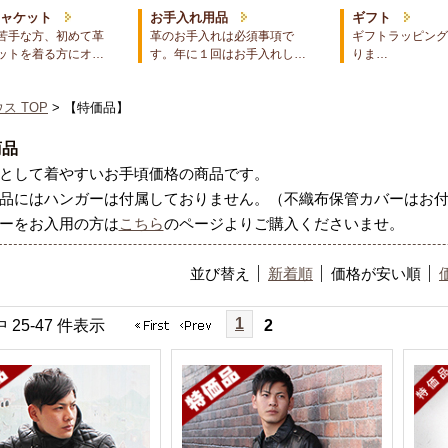
ジャケット
お手入れ用品
ギフト
苦手な方、初めて革
革のお手入れは必須事項で
ギフトラッピング
ットを着る方にオ…
す。年に１回はお手入れし…
りま…
ス TOP
> 【特価品】
商品
として着やすいお手頃価格の商品です。
品にはハンガーは付属しておりません。（不織布保管カバーはお
ーをお入用の方は
こちら
のページよりご購入くださいませ。
並び替え
新着順
価格が安い順
1
中 25-47 件表示
2