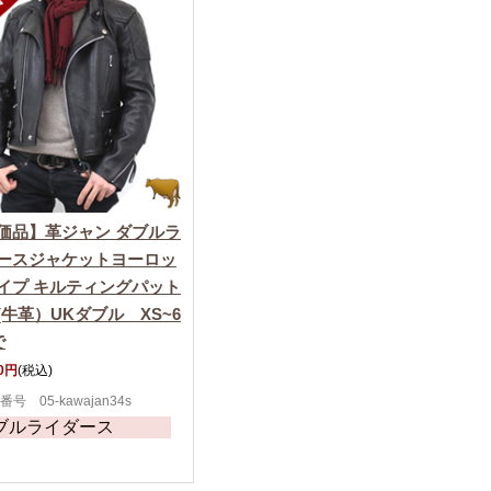
価品】革ジャン ダブルラ
ースジャケットヨーロッ
イプ キルティングパット
(牛革）UKダブル XS~6
で
00円
(税込)
号 05-kawajan34s
ブルライダース