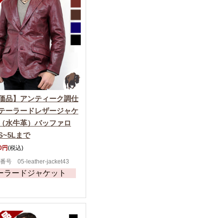
価品】アンティーク調仕
テーラードレザージャケ
（水牛革）バッファロ
S~5Lまで
00円
(税込)
号 05-leather-jacket43
ーラードジャケット