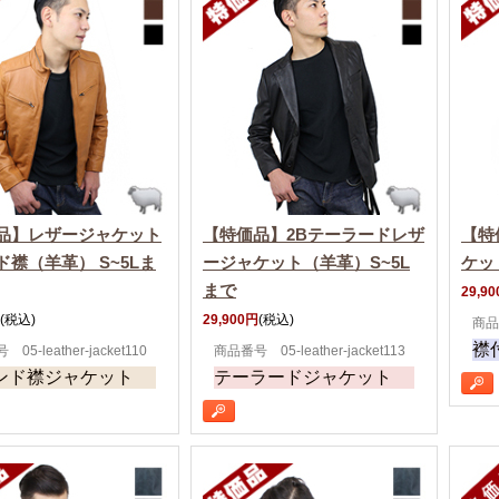
品】レザージャケット
【特価品】2Bテーラードレザ
【特
ド襟（羊革） S~5Lま
ージャケット（羊革）S~5L
ケッ
まで
29,9
(税込)
29,900円
(税込)
商品番
襟
05-leather-jacket110
商品番号 05-leather-jacket113
ンド襟ジャケット
テーラードジャケット