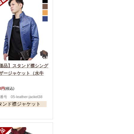
価品】スタンド襟シング
ザージャケット（水牛
80円
(税込)
号 05-leather-jacket38
タンド襟ジャケット