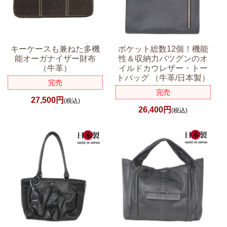
キーケースも兼ねた多機
ポケット総数12個！機能
能オーガナイザー財布
性＆収納力バツグンのオ
（牛革）
イルドカウレザー・トー
トバッグ （牛革/日本製）
完売
完売
27,500円
(税込)
26,400円
(税込)