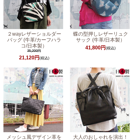
２wayレザーショルダー
蝶の型押しレザーリュク
バッグ (牛革/カーフハラ
サック (牛革/日本製）
コ/日本製）
41,800円
(税込)
35,200円
21,120円
(税込)
メッシュ風デザイン革を
大人のおしゃれを演出！