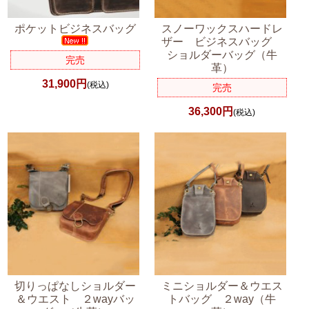
ポケットビジネスバッグ
スノーワックスハードレ
ザー ビジネスバッグ
ショルダーバッグ（牛
完売
革）
31,900円
(税込)
完売
36,300円
(税込)
切りっぱなしショルダー
ミニショルダー＆ウエス
＆ウエスト ２wayバッ
トバッグ ２way（牛