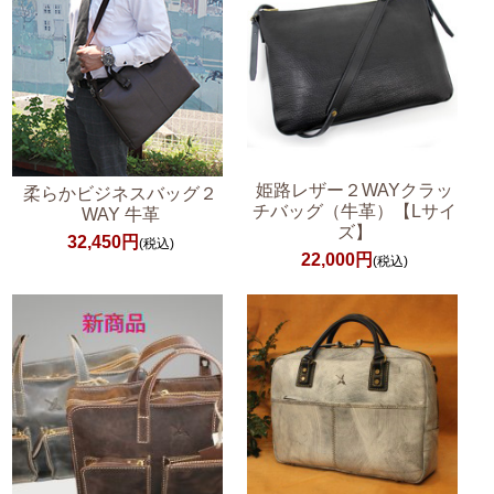
姫路レザー２WAYクラッ
柔らかビジネスバッグ２
チバッグ（牛革）【Lサイ
WAY 牛革
ズ】
32,450円
(税込)
22,000円
(税込)