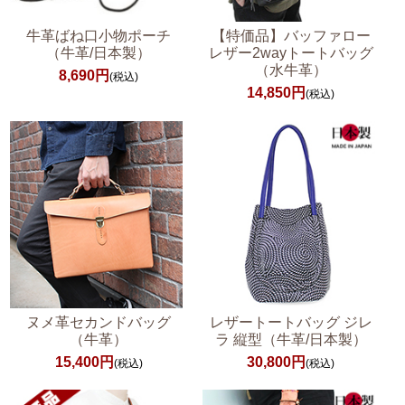
牛革ばね口小物ポーチ
【特価品】バッファロー
（牛革/日本製）
レザー2wayトートバッグ
（水牛革）
8,690円
(税込)
14,850円
(税込)
ヌメ革セカンドバッグ
レザートートバッグ ジレ
（牛革）
ラ 縦型（牛革/日本製）
15,400円
30,800円
(税込)
(税込)