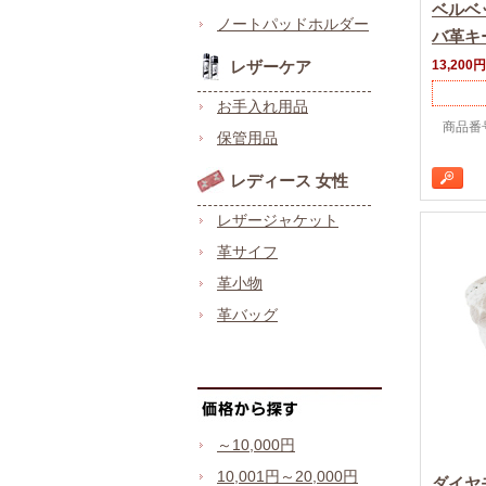
ベルベ
ノートパッドホルダー
バ革キ
レザーケア
13,200円
お手入れ用品
商品番号：
保管用品
レディース 女性
レザージャケット
革サイフ
革小物
革バッグ
～10,000円
10,001円～20,000円
ダイヤ