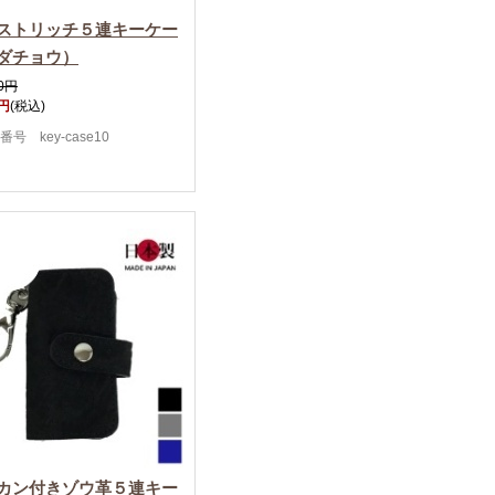
ストリッチ５連キーケー
ダチョウ）
00円
0円
(税込)
番号 key-case10
カン付きゾウ革５連キー