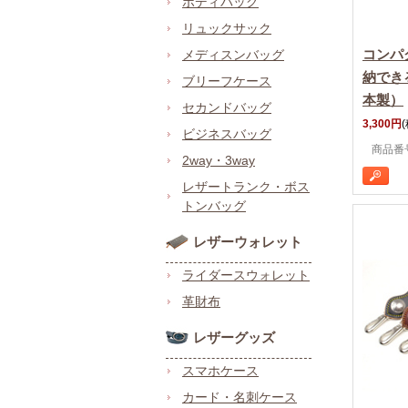
ボディバッグ
リュックサック
コンパ
メディスンバッグ
納でき
ブリーフケース
本製）
セカンドバッグ
3,300円
ビジネスバッグ
商品番号 
2way・3way
レザートランク・ボス
トンバッグ
レザーウォレット
ライダースウォレット
革財布
レザーグッズ
スマホケース
カード・名刺ケース