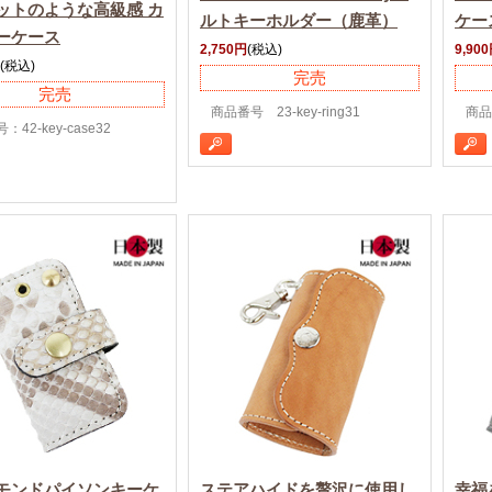
ットのような高級感
カ
ルトキーホルダー（鹿革）
ケー
ーケース
2,750円
(税込)
9,90
(税込)
完売
完売
商品番号 23-key-ring31
商品番
42-key-case32
モンドパイソンキーケ
ステアハイドを贅沢に使用し
幸福