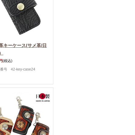
革キーケース(サメ革/日
）
0円
(税込)
号 42-key-case24