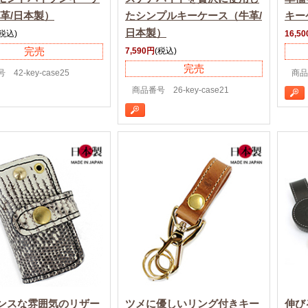
蛇革/日本製）
たシンプルキーケース（牛革/
キー
日本製）
(税込)
16,5
完売
7,590円
(税込)
完売
42-key-case25
商品番
商品番号 26-key-case21
ンスな雰囲気のリザー
ツメに優しいリング付きキー
伸び