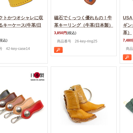
クトかつオシャレに収
磁石でくっつく優れもの！牛
US
るキーケース(牛革/日
革キーリング（牛革/日本製）
ギン
革）
3,850円
(税込)
(税込)
7,48
商品番号 26-key-ring25
42-key-case14
商品番