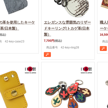
の革を使用したキーケ
エレガンスな雰囲気のリザー
職人
象革/日本製）
ドキーリング(トカゲ革/日本
ーケ
製）
(税込)
16,5
7,700円
(税込)
42-key-case23
商品番
商品番号 42-key-ring28