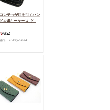
Aコンチョが目を引くハン
グ４連キーケース（牛
0円
(税込)
号 26-key-case4