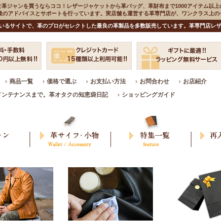
な革ジャンを買うならココ！レザージャケットから革バッグ、革財布まで1000アイテム以上
入後のアドバイスとサポートを行っています。実店舗も運営する革専門店が、ワンクラス上
いるサイトで、革のプロがセレクトした最良の革製品を多数販売しています。革専門店レザ
商品一覧
価格で選ぶ
お支払い方法
お問合わせ
お店紹介
メンテナンスまで。革オタクの知恵袋日記
ショッピングガイド