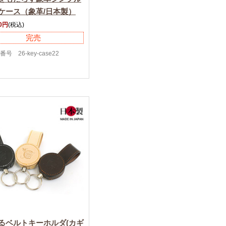
ケース（象革/日本製）
00円
(税込)
完売
号 26-key-case22
るベルトキーホルダ(カギ