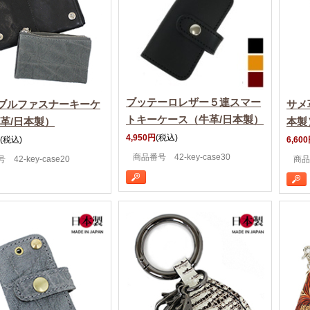
ブッテーロレザー５連スマー
ブルファスナーキーケ
サメ
トキーケース（牛革/日本製）
象革/日本製）
本製
4,950円
(税込)
(税込)
6,60
商品番号 42-key-case30
42-key-case20
商品番