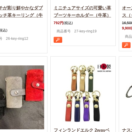
チが彩り鮮やかなダブ
ミニチュアサイズの可愛い革
オー
ッチ革キーリング（牛
ブーツキーホルダー（牛革）
ス（
792円
(税込)
16,5
9,90
(税込)
商品番号 27-key-ring19
商品
26-key-ring12
フィンランドエルク 2wayベ
ナス