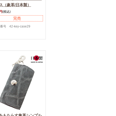
ス（象革/日本製）
0円
(税込)
完売
号 42-key-case29
をもたらす象革シンプル