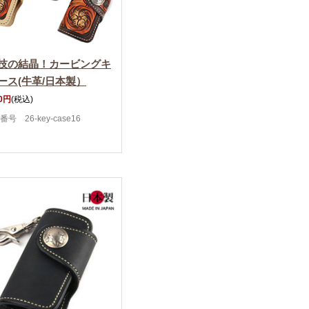
技の結晶！カービングキ
ース(牛革/日本製）
00円
(税込)
号 26-key-case16