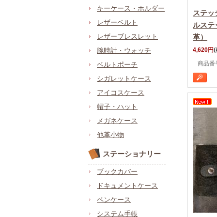
キーケース・ホルダー
ステッ
レザーベルト
ルステ
レザーブレスレット
革）
腕時計・ウォッチ
4,620円
商品番号 
ベルトポーチ
シガレットケース
アイコスケース
帽子・ハット
メガネケース
他革小物
ステーショナリー
ブックカバー
ドキュメントケース
ペンケース
システム手帳