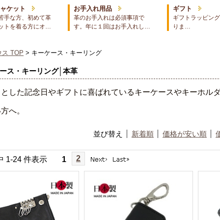
ジャケット
お手入れ用品
ギフト
苦手な方、初めて革
革のお手入れは必須事項で
ギフトラッピング
ットを着る方にオ…
す。年に１回はお手入れし…
りま…
ス TOP
> キーケース・キーリング
ース・キーリング│本革
っとした記念日やギフトに喜ばれているキーケースやキーホル
い方へ。
並び替え
新着順
価格が安い順
2
中 1-24 件表示
1