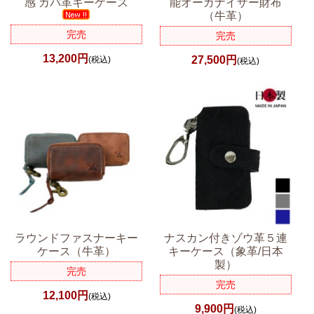
感
カバ革キーケース
能オーガナイザー財布
（牛革）
完売
完売
13,200円
27,500円
(税込)
(税込)
ラウンドファスナーキー
ナスカン付きゾウ革５連
ケース（牛革）
キーケース（象革/日本
製）
完売
完売
12,100円
(税込)
9,900円
(税込)