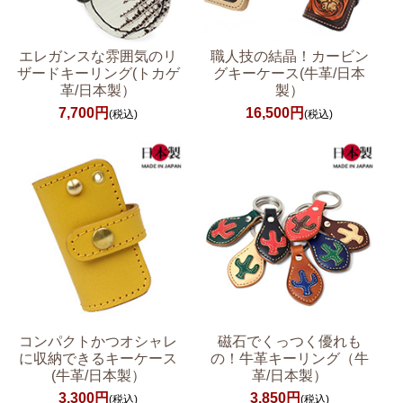
エレガンスな雰囲気のリ
職人技の結晶！カービン
ザードキーリング(トカゲ
グキーケース(牛革/日本
革/日本製）
製）
7,700円
16,500円
(税込)
(税込)
コンパクトかつオシャレ
磁石でくっつく優れも
に収納できるキーケース
の！牛革キーリング（牛
(牛革/日本製）
革/日本製）
3,300円
3,850円
(税込)
(税込)