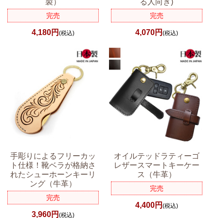
製）
る人向き)
完売
完売
4,180円
4,070円
(税込)
(税込)
手彫りによるフリーカッ
オイルテッドラティーゴ
ト仕様！靴ベラが格納さ
レザースマートキーケー
れたシューホーンキーリ
ス（牛革）
ング（牛革）
完売
完売
4,400円
(税込)
3,960円
(税込)