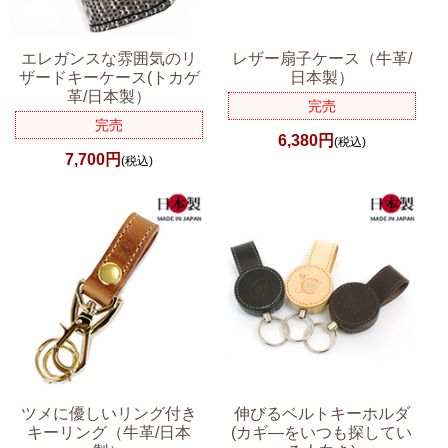
エレガンスな雰囲気のリ
レザー扇子ケース（牛革/
ザードキーケース(トカゲ
日本製）
革/日本製）
完売
完売
6,380円
(税込)
7,700円
(税込)
ツメに優しいリング付き
伸びるベルトキーホルダ
キーリング（牛革/日本
(カギ―をいつも探してい