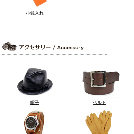
小銭入れ
帽子
ベルト