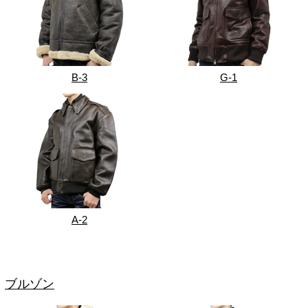
B-3
G-1
A-2
ブルゾン