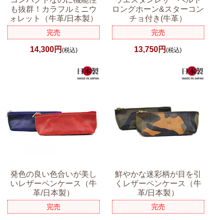
も抜群！カラフルミニウ
ロングホーン&スターコン
ォレット（牛革/日本製）
チョ付き(牛革）
完売
完売
14,300円
13,750円
(税込)
(税込)
発色の良い色合いが美し
鮮やかな迷彩柄が目を引
いレザーペンケース（牛
くレザーペンケース（牛
革/日本製）
革/日本製）
完売
完売