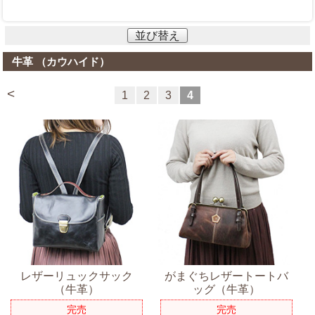
並び替え
牛革 （カウハイド）
<
1
2
3
4
レザーリュックサック
がまぐちレザートートバ
（牛革）
ッグ（牛革）
完売
完売