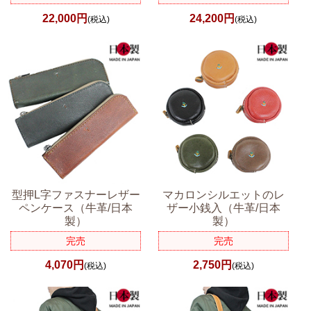
22,000円
24,200円
(税込)
(税込)
型押L字ファスナーレザー
マカロンシルエットのレ
ペンケース（牛革/日本
ザー小銭入（牛革/日本
製）
製）
完売
完売
4,070円
2,750円
(税込)
(税込)