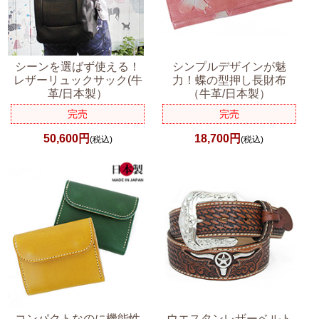
シーンを選ばず使える！
シンプルデザインが魅
レザーリュックサック(牛
力！蝶の型押し長財布
革/日本製）
（牛革/日本製）
完売
完売
50,600円
18,700円
(税込)
(税込)
コンパクトなのに機能性
ウエスタンレザーベルト