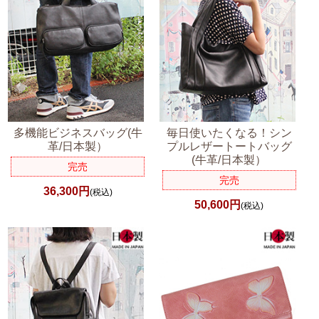
多機能ビジネスバッグ(牛
毎日使いたくなる！シン
革/日本製）
プルレザートートバッグ
(牛革/日本製）
完売
完売
36,300円
(税込)
50,600円
(税込)