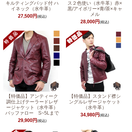
キルティングパッド付 ハ
ス２色使い（水牛革）赤×
イネック（水牛革）
黒/アイボリー×青/茶×キャ
メル
27,500円
(税込)
28,000円
(税込)
【特価品】アンティーク
【特価品】スタンド襟シ
調仕上げテーラードレザ
ングルレザージャケット
ージャケット（水牛革）
（水牛革）
バッファロー S~5Lまで
34,980円
(税込)
29,900円
(税込)