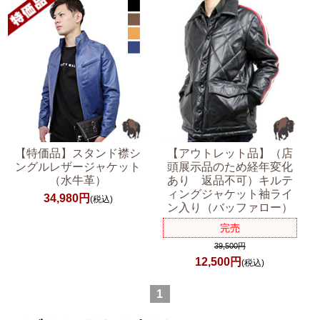
【特価品】スタンド襟シ
【アウトレット品】（店
ングルレザージャケット
頭展示品のため経年変化
（水牛革）
あり 返品不可）キルテ
ィングジャケット袖ライ
34,980円
(税込)
ン入り（バッファロー）
完売
39,500円
12,500円
(税込)
1