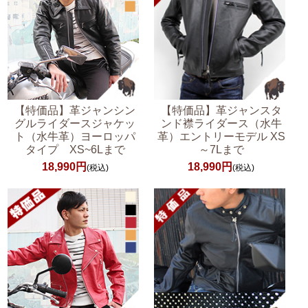
【特価品】革ジャンシン
【特価品】革ジャンスタ
グルライダースジャケッ
ンド襟ライダース（水牛
ト（水牛革）ヨーロッパ
革）エントリーモデル XS
タイプ XS~6Lまで
～7Lまで
18,990円
18,990円
(税込)
(税込)