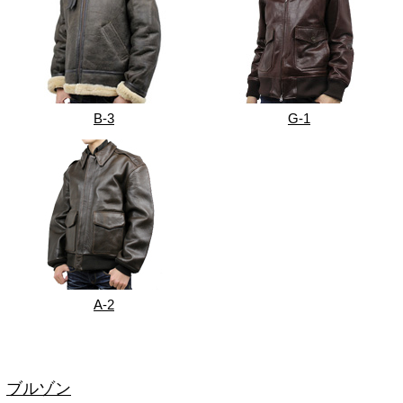
B-3
G-1
A-2
ブルゾン