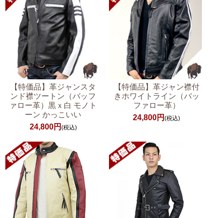
【特価品】革ジャンスタ
【特価品】革ジャン襟付
ンド襟ツートン（バッフ
きホワイトライン（バッ
ァロー革）黒ｘ白 モノト
ファロー革）
ーン かっこいい
24,800円
(税込)
24,800円
(税込)