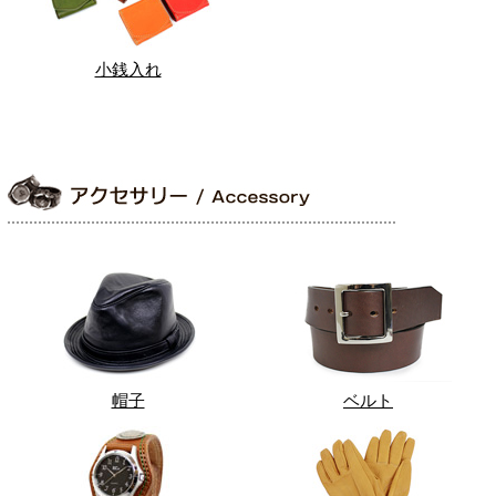
小銭入れ
帽子
ベルト