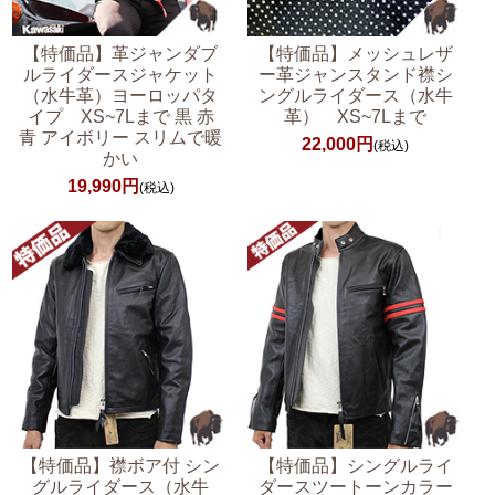
【特価品】革ジャンダブ
【特価品】メッシュレザ
ルライダースジャケット
ー革ジャンスタンド襟シ
（水牛革）ヨーロッパタ
ングルライダース（水牛
イプ XS~7Lまで 黒 赤
革） XS~7Lまで
青 アイボリー スリムで暖
22,000円
(税込)
かい
19,990円
(税込)
【特価品】襟ボア付 シン
【特価品】シングルライ
グルライダース（水牛
ダースツートーンカラー