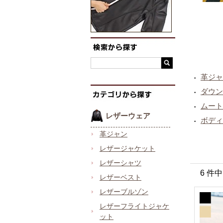
革ジャ
・
ダウン
・
ムート
・
レザーウェア
ボディ
・
革ジャン
レザージャケット
レザーシャツ
6 件
レザーベスト
レザーブルゾン
レザーフライトジャケ
ット