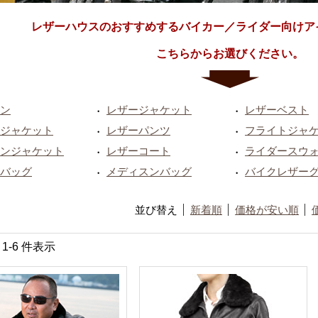
レザーハウスのおすすめするバイカー／ライダー向けア
こちらからお選びください。
ン
レザージャケット
レザーベスト
・
・
ジャケット
レザーパンツ
フライトジャ
・
・
ンジャケット
レザーコート
ライダースウ
・
・
バッグ
メディスンバッグ
バイクレザー
・
・
並び替え
新着順
価格が安い順
中 1-6 件表示