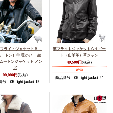
革フライトジャケットＢ－
革フライトジャケットＧ１ゴー
ートン）羊 暖かい 一生
ト（山羊革）革ジャン
ムートンジャケット メン
49,500円
(税込)
ズ
完売
99,990円
(税込)
商品番号 05-flight-jacket-24
 05-flight-jacket-19