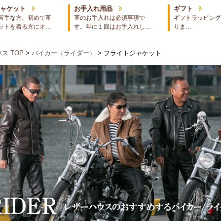
ジャケット
お手入れ用品
ギフト
苦手な方、初めて革
革のお手入れは必須事項で
ギフトラッピング
ットを着る方にオ…
す。年に１回はお手入れし…
りま…
ス TOP
>
バイカー（ライダー）
> フライトジャケット