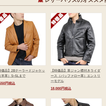
レザーハウスのオススメ
特価品】2Bテーラードジャケッ
【特価品】革ジャン襟付きライダ
（羊革）S~5Lまで
ース（バッファロー革）エントリ
ーモデル
,550円
税込
18,000円
税込