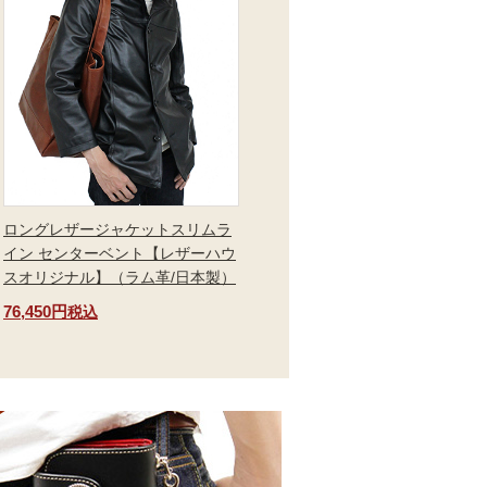
ロングレザージャケットスリムラ
イン センターベント【レザーハウ
スオリジナル】（ラム革/日本製）
76,450円
税込