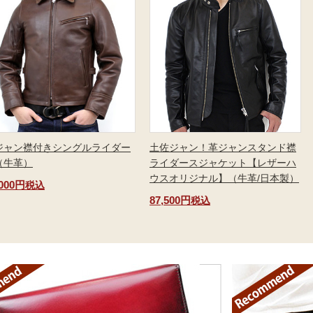
ジャン襟付きシングルライダー
土佐ジャン！革ジャンスタンド襟
（牛革）
ライダースジャケット【レザーハ
ウスオリジナル】（牛革/日本製）
,000円
税込
87,500円
税込