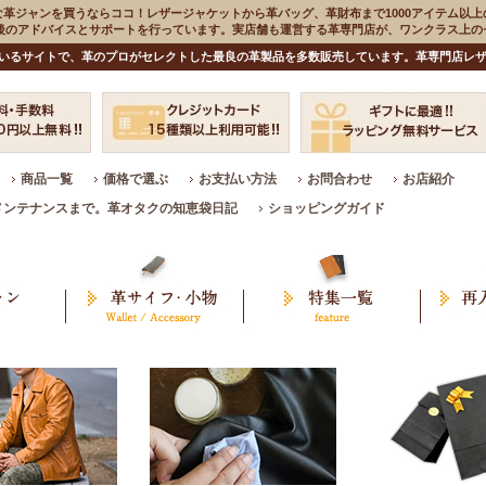
な革ジャンを買うならココ！レザージャケットから革バッグ、革財布まで1000アイテム以上
入後のアドバイスとサポートを行っています。実店舗も運営する革専門店が、ワンクラス上
いるサイトで、革のプロがセレクトした最良の革製品を多数販売しています。革専門店レザ
商品一覧
価格で選ぶ
お支払い方法
お問合わせ
お店紹介
メンテナンスまで。革オタクの知恵袋日記
ショッピングガイド