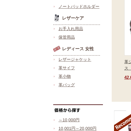
ノートパッドホルダー
レザーケア
お手入れ用品
保管用品
レディース 女性
レザージャケット
革
革サイフ
ス
革小物
42
革バッグ
～10,000円
10,001円～20,000円