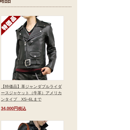
商品
【特価品】革ジャンダブルライダ
ースジャケット（牛革）アメリカ
ンタイプ XS~6Lまで
34,000円
税込