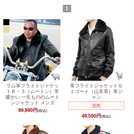
1
ラム革フライトジャケッ
革フライトジャケットＧ
トＢ－３（ムートン）羊
１ゴート（山羊革）革ジ
暖かい 一生もののムート
ャン
ンジャケット メンズ
完売
99,990円
(税込)
49,500円
(税込)