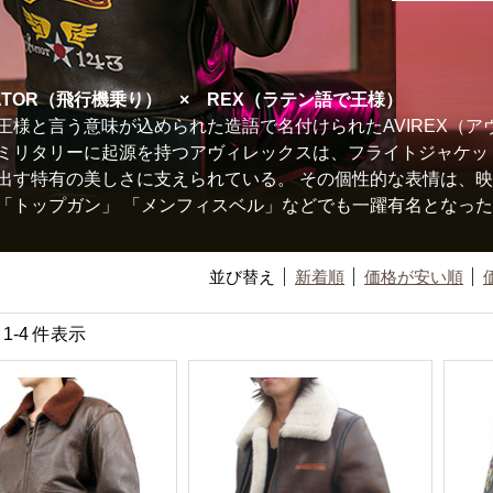
IATOR（飛行機乗り） × REX（ラテン語で王様）
王様と言う意味が込められた造語で名付けられたAVIREX（ア
ミリタリーに起源を持つアヴィレックスは、フライトジャケッ
出す特有の美しさに支えられている。 その個性的な表情は、
「トップガン」 「メンフィスベル」などでも一躍有名となっ
並び替え
新着順
価格が安い順
中 1-4 件表示