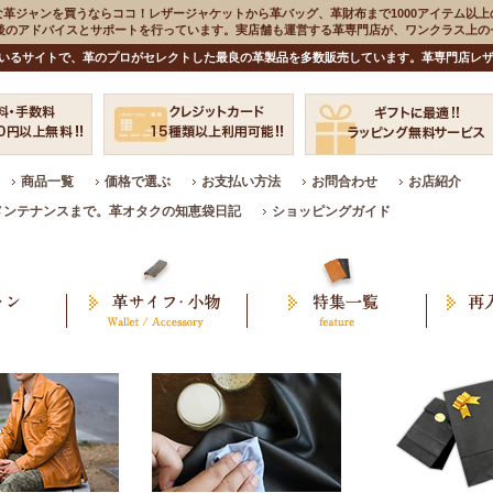
な革ジャンを買うならココ！レザージャケットから革バッグ、革財布まで1000アイテム以上
入後のアドバイスとサポートを行っています。実店舗も運営する革専門店が、ワンクラス上
いるサイトで、革のプロがセレクトした最良の革製品を多数販売しています。革専門店レザ
商品一覧
価格で選ぶ
お支払い方法
お問合わせ
お店紹介
メンテナンスまで。革オタクの知恵袋日記
ショッピングガイド