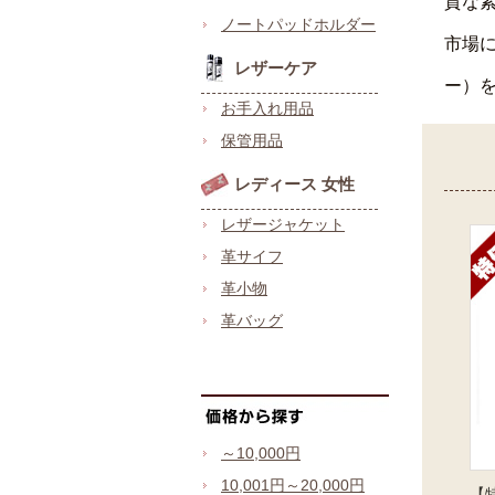
質な
ノートパッドホルダー
市場
レザーケア
ー）
お手入れ用品
保管用品
レディース 女性
レザージャケット
革サイフ
革小物
革バッグ
～10,000円
10,001円～20,000円
【