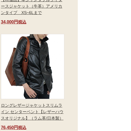
ースジャケット（牛革）アメリカ
ンタイプ XS~6Lまで
34,000円
税込
ロングレザージャケットスリムラ
イン センターベント【レザーハウ
スオリジナル】（ラム革/日本製）
76,450円
税込