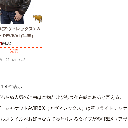
EX(アヴィレックス）A-
TH REVIVAL(牛革）
円
(税込)
完売
25-avirex-a2
中 1-4 件表示
変わらぬ人気の理由は本物だけがもつ存在感にあると言える。
ージャケットAVIREX（アヴィレックス）は革フライトジャ
ルスタイルがお好きな方でゆとりあるタイプがAVIREX（ア