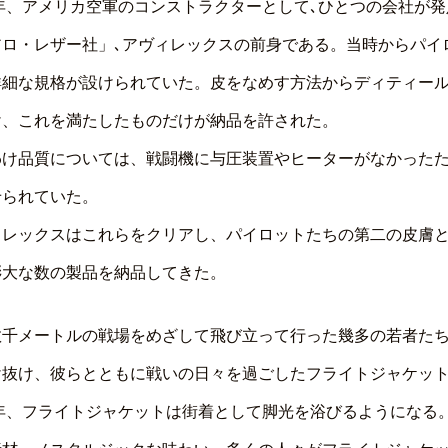
7年、アメリカ空軍のコンストラクターとして､ひとつの会社が
アロ・レザー社」､アヴィレックスの前身である。当時からパイ
詳細な規格が設けられていた。皮をなめす方法からディティール
け、これを満たしたものだけが納品を許された。
わけ品質については、戦闘機に与圧装置やヒーターがなかった
せられていた。
ィレックスはこれらをクリアし、パイロットたちの第二の皮膚
膨大な数の製品を納品してきた。
数千メートルの戦場をめざして飛び立って行った幾多の若者た
け抜け、彼らとともに戦いの日々を過ごしたフライトジャケッ
5年、フライトジャケットは街着として脚光を浴びるようになる