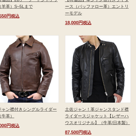
（羊革）S~5Lまで
ース（バッファロー革）エントリ
ーモデル
,550円
税込
18,000円
税込
ジャン襟付きシングルライダー
土佐ジャン！革ジャンスタンド襟
（牛革）
ライダースジャケット【レザーハ
ウスオリジナル】（牛革/日本製）
,000円
税込
87,500円
税込