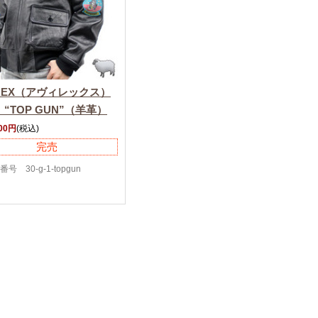
IREX（アヴィレックス）
 “TOP GUN”（羊革）
200円
(税込)
完売
号 30-g-1-topgun