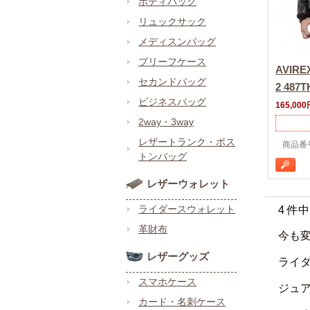
ボディバッグ
リュックサック
メディスンバッグ
ブリーフケース
AVIR
セカンドバッグ
2 487
ビジネスバッグ
165,000
2way・3way
レザートランク・ボス
商品番号 
トンバッグ
レザーウォレット
ライダースウォレット
4 件
革財布
今も
レザーグッズ
ライダ
スマホケース
ジュア
カード・名刺ケース