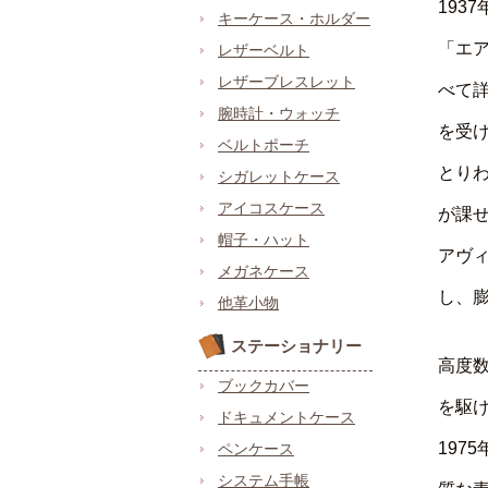
193
キーケース・ホルダー
「エ
レザーベルト
レザーブレスレット
べて
腕時計・ウォッチ
を受
ベルトポーチ
とり
シガレットケース
アイコスケース
が課
帽子・ハット
アヴ
メガネケース
し、
他革小物
ステーショナリー
高度
ブックカバー
を駆
ドキュメントケース
197
ペンケース
システム手帳