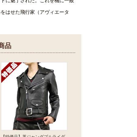
ットに魅了された。これを機に一般
いをはせた飛行家（アヴィエータ
商品
【特価品】革ジャンダブルライダ