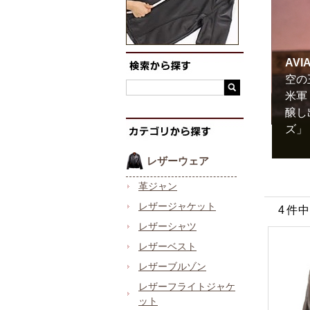
AV
空の
米軍
醸し
ズ」
レザーウェア
革ジャン
レザージャケット
4 件
レザーシャツ
レザーベスト
レザーブルゾン
レザーフライトジャケ
ット