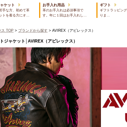
ジャケット
お手入れ用品
ギフト
苦手な方、初めて革
革のお手入れは必須事項で
ギフトラッピング
ットを着る方にオ…
す。年に１回はお手入れし…
りま…
ス TOP
>
ブランドから探す
> AVIREX（アビレックス）
トジャケット│AVIREX（アビレックス）