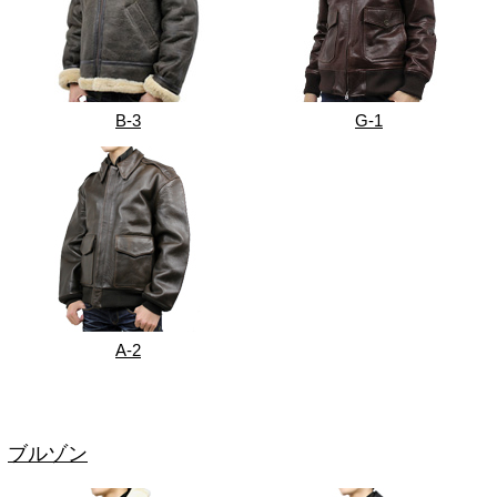
B-3
G-1
A-2
ブルゾン