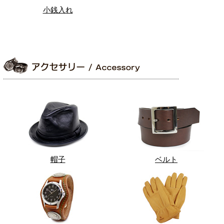
小銭入れ
帽子
ベルト