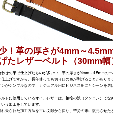
少！革の厚さが4mm～4.5m
げたレザーベルト（30mm幅
合わせの革で仕上げたものが多い中、革の厚さが4mm～4.5mmの
き仕上げですから、長年使っても切り口の色が剥げることがありま
インがシンプルなので、カジュアル用にビジネス用にとシーンを選
ベルトに使用しているオイルレザーは、植物の渋（タンニン）でな
という加工をしています。
忘れ去られた加工方法を古い文献から探り、苦労の末に復元させた