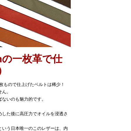
mの一枚革で仕
）
一枚もので仕上げたベルトは稀少！
せん。
ばないのも魅力的です。
めした後に高圧力でオイルを浸透さ
という日本唯一のこのレザーは、内