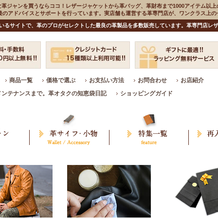
な革ジャンを買うならココ！レザージャケットから革バッグ、革財布まで1000アイテム以上
入後のアドバイスとサポートを行っています。実店舗も運営する革専門店が、ワンクラス上
いるサイトで、革のプロがセレクトした最良の革製品を多数販売しています。革専門店レザ
商品一覧
価格で選ぶ
お支払い方法
お問合わせ
お店紹介
メンテナンスまで。革オタクの知恵袋日記
ショッピングガイド