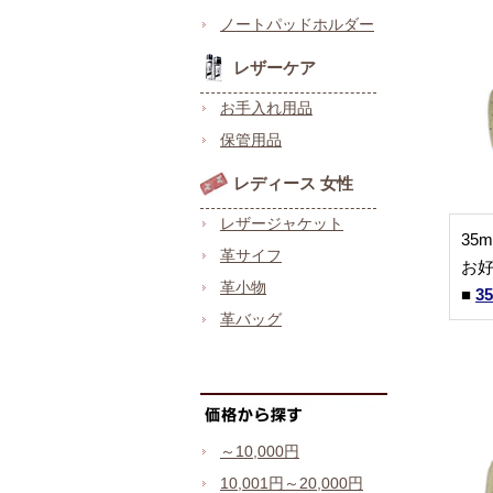
ノートパッドホルダー
レザーケア
お手入れ用品
保管用品
レディース 女性
レザージャケット
35
革サイフ
お
革小物
■
3
革バッグ
～10,000円
10,001円～20,000円