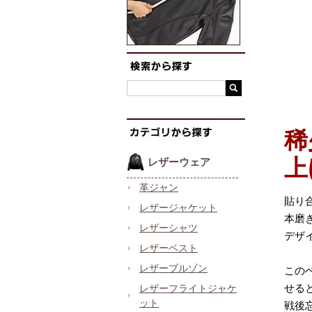
稀
上
レザーウェア
革ジャン
貼り
レザージャケット
本磨
レザーシャツ
デザ
レザーベスト
レザーブルゾン
この
せる
レザーフライトジャケ
ット
戦後