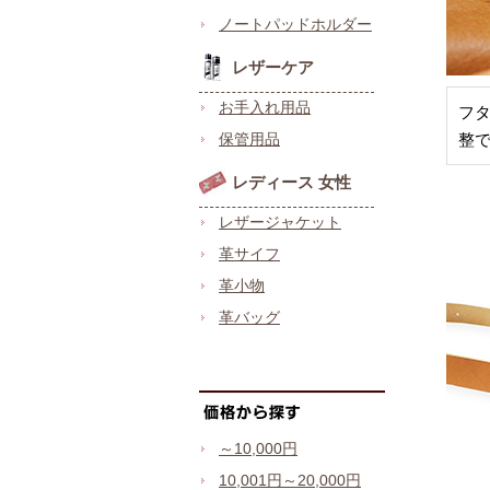
ノートパッドホルダー
レザーケア
お手入れ用品
フ
保管用品
整
レディース 女性
レザージャケット
革サイフ
革小物
革バッグ
～10,000円
10,001円～20,000円