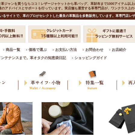
な革ジャンを買うならココ！レザージャケットから革バッグ、革財布まで1000アイテム以上
入後のアドバイスとサポートを行っています。実店舗も運営する革専門店が、ワンクラス上
いるサイトで、革のプロがセレクトした最良の革製品を多数販売しています。革専門店レザ
商品一覧
価格で選ぶ
お支払い方法
お問合わせ
お店紹介
メンテナンスまで。革オタクの知恵袋日記
ショッピングガイド