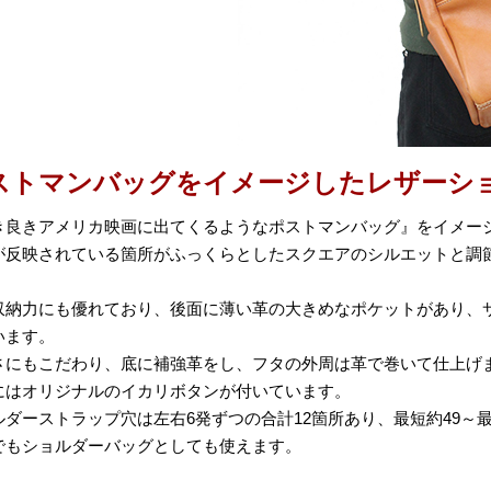
ストマンバッグをイメージしたレザーシ
き良きアメリカ映画に出てくるようなポストマンバッグ』をイメー
が反映されている箇所がふっくらとしたスクエアのシルエットと調
。
収納力にも優れており、後面に薄い革の大きめなポケットがあり、
います。
さにもこだわり、底に補強革をし、フタの外周は革で巻いて仕上げ
にはオリジナルのイカリボタンが付いています。
ルダーストラップ穴は左右6発ずつの合計12箇所あり、最短約49～最
でもショルダーバッグとしても使えます。