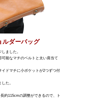
ョルダーバッグ
ジしました。
節可能なマチのベルトと太い肩当て
サイドマチに小ポケットが2つずつ付
ました。
長約115cmの調整ができるので、ト