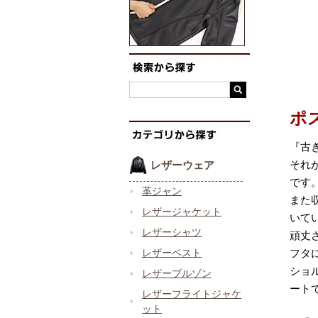
ポ
『古
それ
レザーウェア
です
革ジャン
また
レザージャケット
いて
レザーシャツ
頑丈
レザーベスト
フタ
ショ
レザーブルゾン
ート
レザーフライトジャケ
ット