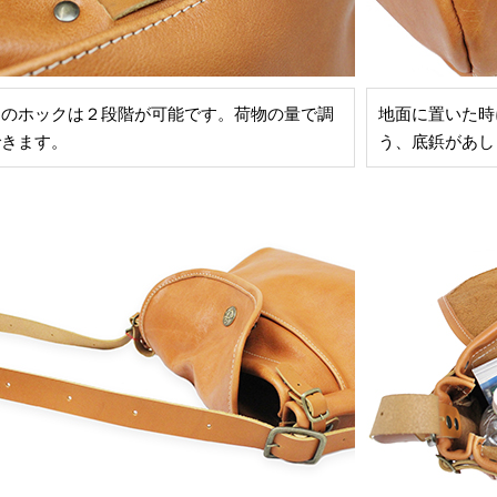
タのホックは２段階が可能です。荷物の量で調
地面に置いた時
できます。
う、底鋲があし