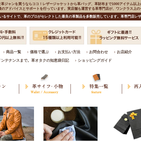
な革ジャンを買うならココ！レザージャケットから革バッグ、革財布まで1000アイテム以上
入後のアドバイスとサポートを行っています。実店舗も運営する革専門店が、ワンクラス上
いるサイトで、革のプロがセレクトした最良の革製品を多数販売しています。革専門店レザ
商品一覧
価格で選ぶ
お支払い方法
お問合わせ
お店紹介
メンテナンスまで。革オタクの知恵袋日記
ショッピングガイド