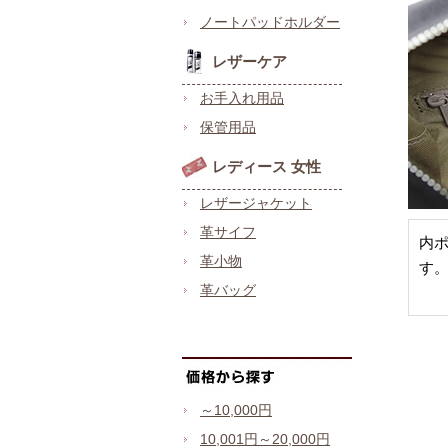
ノートパッドホルダー
レザーケア
お手入れ用品
保管用品
レディース 女性
レザージャケット
革サイフ
内
革小物
す
革バッグ
～10,000円
10,001円～20,000円