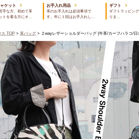
ジャケット
お手入れ用品
ギフト
苦手な方、初めて革
革のお手入れは必須事項で
ギフトラッピング
ットを着る方にオ…
す。年に１回はお手入れし…
りま…
ス TOP
>
革バッグ
> ２wayレザーショルダーバッグ (牛革/カーフハラコ/