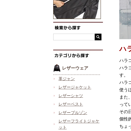
ハ
ハラ
ハラ
レザーウェア
す。
革ジャン
ハラ
レザージャケット
使う
レザーシャツ
また
レザーベスト
って
その
レザーブルゾン
個性
レザーフライトジャケ
ちょ
ット