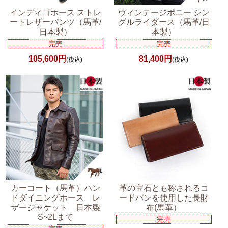
インディゴホース ストレ
ヴィンテージポニー シン
ートレザーパンツ（馬革/
グルライダース（馬革/日
日本製）
本製）
完売
完売
105,600円
81,400円
(税込)
(税込)
カーコート（馬革）ハン
革の宝石とも称されるコ
ドダイニングホース レ
ードバンを使用した長財
ザージャケット 日本製
布(馬革）
S~2Lまで
完売