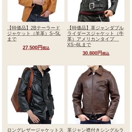
【特価品】2Bテーラード
【特価品】革ジャンダブル
ジャケット（羊革）S~5L
ライダースジャケット（牛
まで
革）アメリカンタイプ
XS~6Lまで
27,500円
税込
30,800円
税込
ロングレザージャケットス
革ジャン襟付きシングルラ