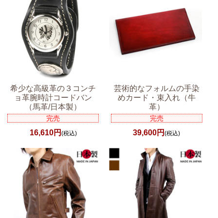
希少な高級革の３コンチ
芸術的なフォルムの手染
ョ革腕時計コードバン
めカード・束入れ（牛
（馬革/日本製）
革）
完売
完売
16,610円
39,600円
(税込)
(税込)