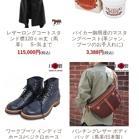
レザーロングコートスタ
バイカー御用達のマスタ
ンド襟120ｃｍ丈（馬
ングペースト(革ジャン、
革） S~3Lまで
ブーツのお手入れに)
115,000円
3,388円
(税込)
(税込)
ワークブーツ インディゴ
パンチングレザー ボディ
ホース/ベジクロホース
バッグ（馬革/日本製）