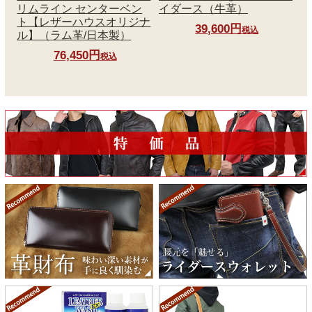
リムライン センターベン
イダース（牛革）
ト【レザーハウスオリジナ
39,600円
税込
ル】（ラム革/日本製）
76,450円
税込