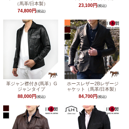
（馬革/日本製）
23,100円
(税込)
74,800円
(税込)
革ジャン襟付き(馬革）G
ホースレザー2Bレザージ
ジャンタイプ
ャケット（馬革/日本製）
88,000円
84,700円
(税込)
(税込)