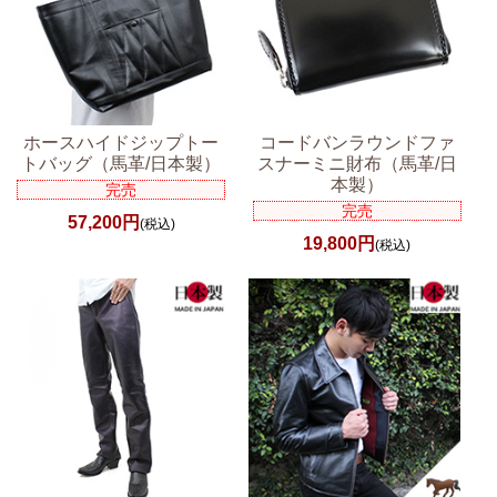
ホースハイドジップトー
コードバンラウンドファ
トバッグ（馬革/日本製）
スナーミニ財布（馬革/日
本製）
完売
完売
57,200円
(税込)
19,800円
(税込)