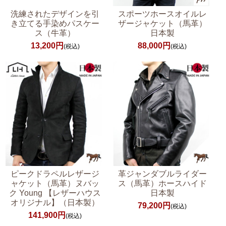
洗練されたデザインを引
スポーツホースオイルレ
き立てる手染めパスケー
ザージャケット（馬革）
ス（牛革）
日本製
13,200円
88,000円
(税込)
(税込)
ピークドラペルレザージ
革ジャンダブルライダー
ャケット（馬革）ヌバッ
ス（馬革）ホースハイド
ク Young 【レザーハウス
日本製
オリジナル】（日本製）
79,200円
(税込)
141,900円
(税込)