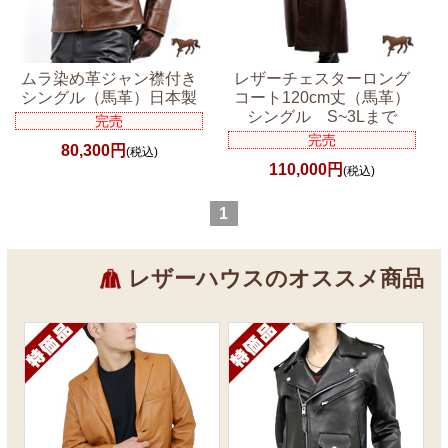
ムラ染め革ジャン襟付き
レザーチェスターロング
シングル（馬革）日本製
コート120cm丈（馬革）
シングル S~3Lまで
完売
完売
80,300円
(税込)
110,000円
(税込)
1
レザーハウスのオススメ商品