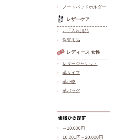
ノートパッドホルダー
レザーケア
お手入れ用品
保管用品
レディース 女性
レザージャケット
革サイフ
革小物
革バッグ
～10,000円
10,001円～20,000円