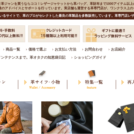
な革ジャンを買うならココ！レザージャケットから革バッグ、革財布まで1000アイテム以上
入後のアドバイスとサポートを行っています。実店舗も運営する革専門店が、ワンクラス上
いるサイトで、革のプロがセレクトした最良の革製品を多数販売しています。革専門店レザ
商品一覧
価格で選ぶ
お支払い方法
お問合わせ
お店紹介
メンテナンスまで。革オタクの知恵袋日記
ショッピングガイド