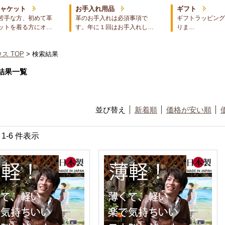
ジャケット
お手入れ用品
ギフト
苦手な方、初めて革
革のお手入れは必須事項で
ギフトラッピング
ットを着る方にオ…
す。年に１回はお手入れし…
りま…
ス TOP
> 検索結果
結果一覧
並び替え
新着順
価格が安い順
中 1-6 件表示