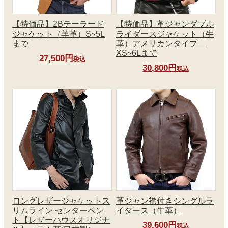
【特価品】2Bテーラード
【特価品】革ジャンダブル
ジャケット（羊革）S~5L
ライダースジャケット（牛
まで
革）アメリカンタイプ
XS~6Lまで
27,500円
税込
30,800円
税込
ロングレザージャケットス
革ジャン襟付きシングルラ
リムライン センターベン
イダース（牛革）
ト【レザーハウスオリジナ
39,600円
税込