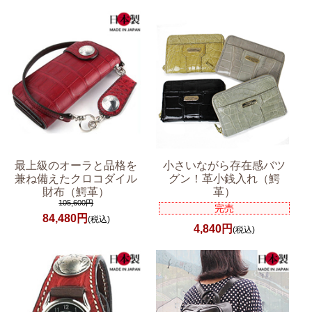
最上級のオーラと品格を
小さいながら存在感バツ
兼ね備えたクロコダイル
グン！革小銭入れ（鰐
財布（鰐革）
革）
105,600円
完売
84,480円
(税込)
4,840円
(税込)