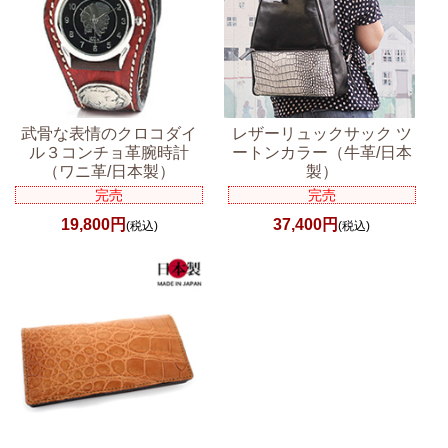
武骨な表情のクロコダイ
レザーリュックサック ツ
ル３コンチョ革腕時計
ートンカラー（牛革/日本
（ワニ革/日本製）
製）
完売
完売
19,800円
37,400円
(税込)
(税込)