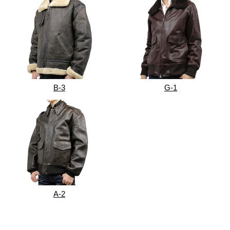
B-3
G-1
A-2