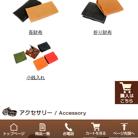
長財布
折り財布
小銭入れ