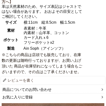
方へ】
革は天然素材のため、サイズ表記はジャストで
はない場合があります。 おおよその目安として
ご検討してください。
サイズ
横:11cm 縦:8.5cm 幅:1.5cm
表素材：牛革
素材
内素材：山羊革、コットン
カード入れｘ6
ポケット
フリーポケットx2
製造
Ain Soph（アインソフ）
※こちらの商品は店頭でも販売しており、在庫
数の更新は随時行っておりますが、お買い上げ
頂いた 商品が在庫切れになってしまう場合もご
ざいますので、その点はご了承くださいませ。
レビューを書く
商品についてのお問い合わせ
お気に入りに登録